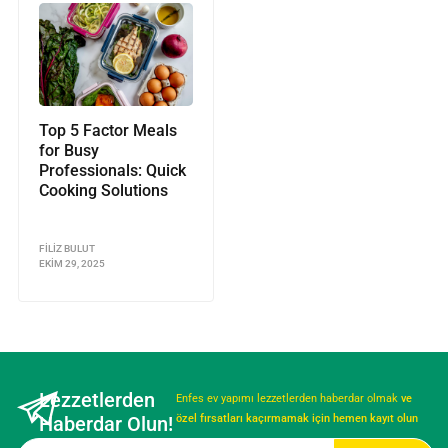
Top 5 Factor Meals
for Busy
Professionals: Quick
Cooking Solutions
FILIZ BULUT
EKIM 29, 2025
Lezzetlerden
Enfes ev yapımı lezzetlerden haberdar olmak
ve
Haberdar Olun!
özel fırsatları kaçırmamak için hemen kayıt olun