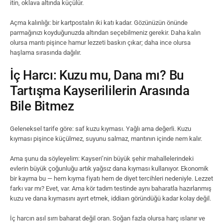
itin, oklava altında küçülür.
Açma kalınlığı: bir kartpostalın iki katı kadar. Gözünüzün önünde
parmağınızı koyduğunuzda altından seçebilmeniz gerekir. Daha kalın
olursa mantı pişince hamur lezzeti baskın çıkar; daha ince olursa
haşlama sırasında dağılır.
İç Harcı: Kuzu mu, Dana mı? Bu
Tartışma Kayserililerin Arasında
Bile Bitmez
Geleneksel tarife göre: saf kuzu kıyması. Yağlı ama değerli. Kuzu
kıyması pişince küçülmez, suyunu salmaz, mantının içinde nem kalır.
Ama şunu da söyleyelim: Kayseri’nin büyük şehir mahallelerindeki
evlerin büyük çoğunluğu artık yağsız dana kıyması kullanıyor. Ekonomik
bir kayma bu — hem kıyma fiyatı hem de diyet tercihleri nedeniyle. Lezzet
farkı var mı? Evet, var. Ama kör tadım testinde aynı baharatla hazırlanmış
kuzu ve dana kıymasını ayırt etmek, iddiaın göründüğü kadar kolay değil.
İç harcın asıl sırrı baharat değil oran. Soğan fazla olursa harç ıslanır ve