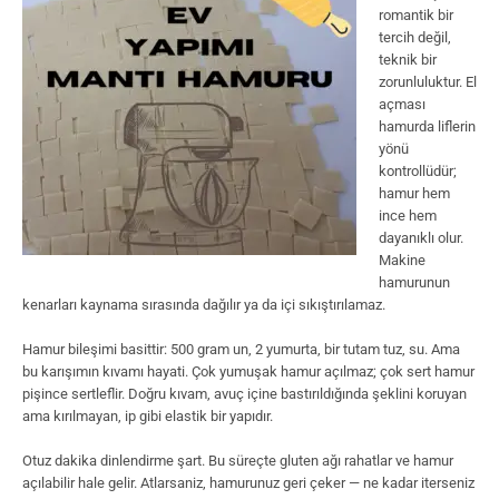
romantik bir
tercih değil,
teknik bir
zorunluluktur. El
açması
hamurda liflerin
yönü
kontrollüdür;
hamur hem
ince hem
dayanıklı olur.
Makine
hamurunun
kenarları kaynama sırasında dağılır ya da içi sıkıştırılamaz.
Hamur bileşimi basittir: 500 gram un, 2 yumurta, bir tutam tuz, su. Ama
bu karışımın kıvamı hayati. Çok yumuşak hamur açılmaz; çok sert hamur
pişince sertleflir. Doğru kıvam, avuç içine bastırıldığında şeklini koruyan
ama kırılmayan, ip gibi elastik bir yapıdır.
Otuz dakika dinlendirme şart. Bu süreçte gluten ağı rahatlar ve hamur
açılabilir hale gelir. Atlarsaniz, hamurunuz geri çeker — ne kadar iterseniz