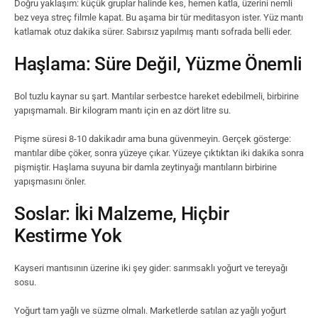
Doğru yaklaşım: küçük gruplar halinde kes, hemen katla, üzerini nemli
bez veya streç filmle kapat. Bu aşama bir tür meditasyon ister. Yüz mantı
katlamak otuz dakika sürer. Sabırsız yapılmış mantı sofrada belli eder.
Haşlama: Süre Değil, Yüzme Önemli
Bol tuzlu kaynar su şart. Mantılar serbestce hareket edebilmeli, birbirine
yapışmamalı. Bir kilogram mantı için en az dört litre su.
Pişme süresi 8-10 dakikadır ama buna güvenmeyin. Gerçek gösterge:
mantılar dibe çöker, sonra yüzeye çıkar. Yüzeye çıktıktan iki dakika sonra
pişmiştir. Haşlama suyuna bir damla zeytinyağı mantıların birbirine
yapışmasını önler.
Soslar: İki Malzeme, Hiçbir
Kestirme Yok
Kayseri mantısının üzerine iki şey gider: sarımsaklı yoğurt ve tereyağı
sosu.
Yoğurt tam yağlı ve süzme olmalı. Marketlerde satılan az yağlı yoğurt