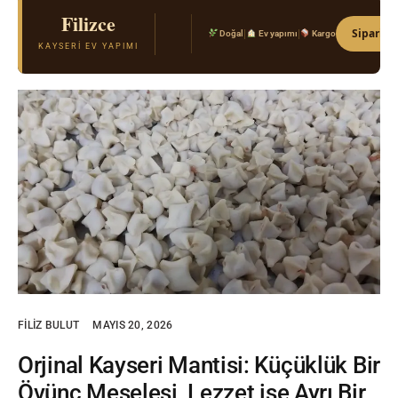
Filizce
El Açması Mantı & Ev Yemekleri
Sipariş 
|
|
Doğal
Ev yapımı
Kargo
Gerçek Kayseri tarifi · Kimyasal katkı yok · Taze
KAYSERI EV YAPIMI
FILIZ BULUT
MAYIS 20, 2026
Orjinal Kayseri Mantisi: Küçüklük Bir
Övünc Meselesi, Lezzet ise Ayrı Bir