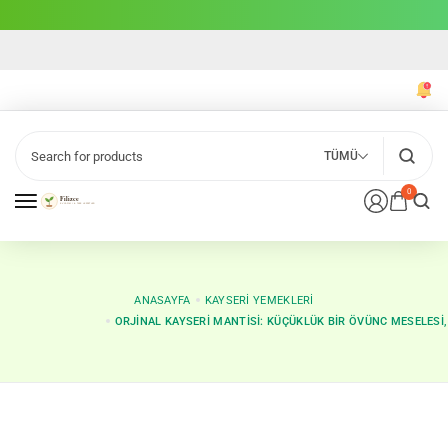
TÜMÜ
0
ANASAYFA
KAYSERI YEMEKLERI
ORJINAL KAYSERI MANTISI: KÜÇÜKLÜK BIR ÖVÜNC MESELESI, 