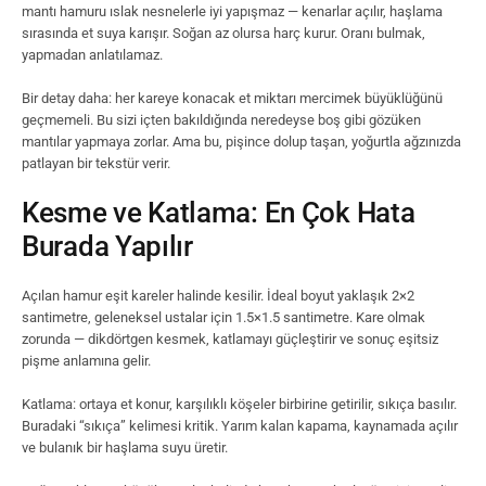
mantı hamuru ıslak nesnelerle iyi yapışmaz — kenarlar açılır, haşlama
sırasında et suya karışır. Soğan az olursa harç kurur. Oranı bulmak,
yapmadan anlatılamaz.
Bir detay daha: her kareye konacak et miktarı mercimek büyüklüğünü
geçmemeli. Bu sizi içten bakıldığında neredeyse boş gibi gözüken
mantılar yapmaya zorlar. Ama bu, pişince dolup taşan, yoğurtla ağzınızda
patlayan bir tekstür verir.
Kesme ve Katlama: En Çok Hata
Burada Yapılır
Açılan hamur eşit kareler halinde kesilir. İdeal boyut yaklaşık 2×2
santimetre, geleneksel ustalar için 1.5×1.5 santimetre. Kare olmak
zorunda — dikdörtgen kesmek, katlamayı güçleştirir ve sonuç eşitsiz
pişme anlamına gelir.
Katlama: ortaya et konur, karşılıklı köşeler birbirine getirilir, sıkıça basılır.
Buradaki “sıkıça” kelimesi kritik. Yarım kalan kapama, kaynamada açılır
ve bulanık bir haşlama suyu üretir.