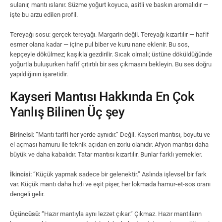
sulanır, mantı ıslanır. Süzme yoğurt koyuca, asitli ve baskın aromalıdır —
işte bu arzu edilen profil.
Tereyağı sosu: gerçek tereyağı. Margarin değil. Tereyağı kızartılır — hafif
esmer olana kadar — içine pul biber ve kuru nane eklenir. Bu sos,
kepçeyle dökülmez; kaşıkla gezdirilir. Sıcak olmalı; üstüne döküldüğünde
yoğurtla buluşurken hafif çıtırtılı bir ses çıkmasını bekleyin. Bu ses doğru
yapıldığının işaretidir.
Kayseri Mantısı Hakkında En Çok
Yanlış Bilinen Üç şey
Birincisi:
“Mantı tarifi her yerde aynıdır.” Değil. Kayseri mantısı, boyutu ve
el açması hamuru ile teknik açıdan en zorlu olanıdır. Afyon mantısı daha
büyük ve daha kabalıdır. Tatar mantısı kızartılır. Bunlar farklı yemekler.
İkincisi:
“Küçük yapmak sadece bir gelenektir.” Aslında işlevsel bir fark
var. Küçük mantı daha hızlı ve eşit pişer, her lokmada hamur-et-sos oranı
dengeli gelir.
Üçüncüsü:
“Hazır mantıyla aynı lezzet çıkar.” Çıkmaz. Hazır mantıların