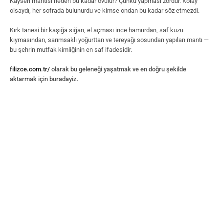
Kayseri mantısı neden bu kadar övülür? Çünkü yapması zordur. Kolay
olsaydı, her sofrada bulunurdu ve kimse ondan bu kadar söz etmezdi.
Kırk tanesi bir kaşığa sığan, el açması ince hamurdan, saf kuzu
kıymasından, sarımsaklı yoğurttan ve tereyağı sosundan yapılan mantı —
bu şehrin mutfak kimliğinin en saf ifadesidir.
filizce.com.tr/
olarak bu geleneği yaşatmak ve en doğru şekilde
aktarmak için buradayiz.