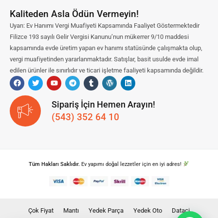
Kaliteden Asla Ödün Vermeyin!
Uyarı: Ev Hanımı Vergi Muafiyeti Kapsamında Faaliyet Göstermektedir
Filizce 193 sayılı Gelir Vergisi Kanunu’nun mükerrer 9/10 maddesi
kapsamında evde üretim yapan ev hanımı statüsünde çalışmakta olup,
vergi muafiyetinden yararlanmaktadır. Satışlar, basit usulde evde imal
edilen ürünler ile sınırlıdır ve ticari işletme faaliyeti kapsamında değildir.
Sipariş İçin Hemen Arayın!
(543) 352 64 10
Tüm Hakları Saklıdır.
Ev yapımı doğal lezzetler için en iyi adres!
Çok Fiyat
Mantı
Yedek Parça
Yedek Oto
Dataci