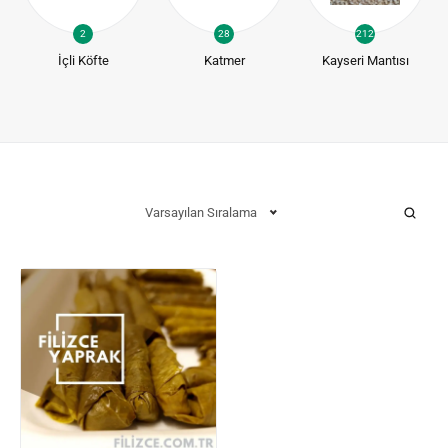
2
28
212
İçli Köfte
Katmer
Kayseri Mantısı
Varsayılan Sıralama