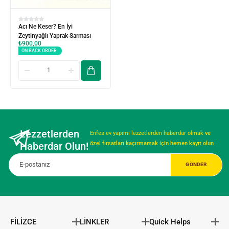
Acı Ne Keser? En İyi
Zeytinyağlı Yaprak Sarması
₺
900,00
ON BACK ORDER
Lezzetlerden
Enfes ev yapımı lezzetlerden haberdar olmak
ve
Haberdar Olun!
özel fırsatları kaçırmamak için hemen kayıt olun
FİLİZCE
LİNKLER
Quick Helps