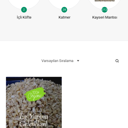
2
28
212
İçli Köfte
Katmer
Kayseri Mantısı
Varsayılan Sıralama