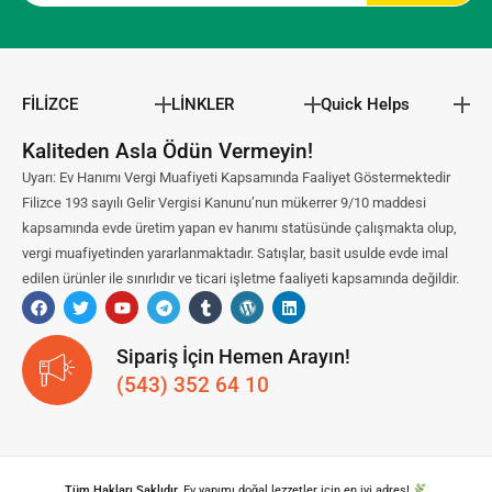
FİLİZCE
LİNKLER
Quick Helps
Kaliteden Asla Ödün Vermeyin!
Uyarı: Ev Hanımı Vergi Muafiyeti Kapsamında Faaliyet Göstermektedir
Filizce 193 sayılı Gelir Vergisi Kanunu’nun mükerrer 9/10 maddesi
kapsamında evde üretim yapan ev hanımı statüsünde çalışmakta olup,
vergi muafiyetinden yararlanmaktadır. Satışlar, basit usulde evde imal
edilen ürünler ile sınırlıdır ve ticari işletme faaliyeti kapsamında değildir.
Sipariş İçin Hemen Arayın!
(543) 352 64 10
Tüm Hakları Saklıdır.
Ev yapımı doğal lezzetler için en iyi adres!