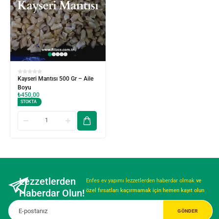
Kayseri Mantısı 500 Gr – Aile
Boyu
₺
450,00
STOKTA
Lezzetlerden
Enfes ev yapımı lezzetlerden haberdar olmak
ve
Haberdar Olun!
özel fırsatları kaçırmamak için hemen kayıt olun