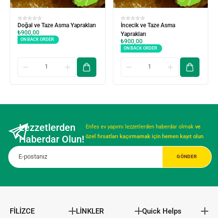
Doğal ve Taze Asma Yaprakları
İncecik ve Taze Asma
₺
900,00
Yaprakları
ON BACK ORDER
₺
900,00
ON BACK ORDER
Lezzetlerden
Enfes ev yapımı lezzetlerden haberdar olmak
ve
Haberdar Olun!
özel fırsatları kaçırmamak için hemen kayıt olun
FİLİZCE
LİNKLER
Quick Helps