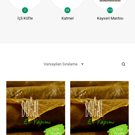
2
28
213
İçli Köfte
Katmer
Kayseri Mantısı
Varsayılan Sıralama