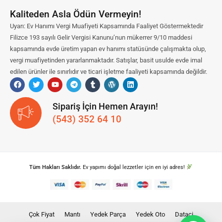
Kaliteden Asla Ödün Vermeyin!
Uyarı: Ev Hanımı Vergi Muafiyeti Kapsamında Faaliyet Göstermektedir
Filizce 193 sayılı Gelir Vergisi Kanunu’nun mükerrer 9/10 maddesi
kapsamında evde üretim yapan ev hanımı statüsünde çalışmakta olup,
vergi muafiyetinden yararlanmaktadır. Satışlar, basit usulde evde imal
edilen ürünler ile sınırlıdır ve ticari işletme faaliyeti kapsamında değildir.
Sipariş İçin Hemen Arayın!
(543) 352 64 10
Tüm Hakları Saklıdır.
Ev yapımı doğal lezzetler için en iyi adres!
Çok Fiyat
Mantı
Yedek Parça
Yedek Oto
Dataci