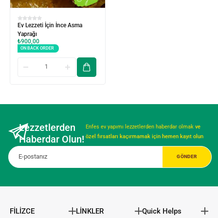
Ev Lezzeti İçin İnce Asma
Yaprağı
₺
900,00
ON BACK ORDER
Lezzetlerden
Enfes ev yapımı lezzetlerden haberdar olmak
ve
Haberdar Olun!
özel fırsatları kaçırmamak için hemen kayıt olun
FİLİZCE
LİNKLER
Quick Helps