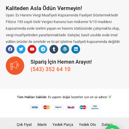
Kaliteden Asla Ödün Vermeyin!
Uyarı: Ev Hanımı Vergi Muafiyeti Kapsamında Faaliyet Göstermektedir
Filizce 193 sayılı Gelir Vergisi Kanunu’nun mükerrer 9/10 maddesi
kapsamında evde üretim yapan ev hanımı statüsünde çalışmakta olup,
vergi muafiyetinden yararlanmaktadır. Satışlar, basit usulde evde imal
edilen ürünler ile sınırlıdır ve ticari işletme faaliyeti kapsamında değildir.
Sipariş İçin Hemen Arayın!
(543) 352 64 10
Tüm Hakları Saklıdır.
Ev yapımı doğal lezzetler için en iyi adres!
Çok Fiyat
Mantı
Yedek Parça
Yedek Oto
Dataci