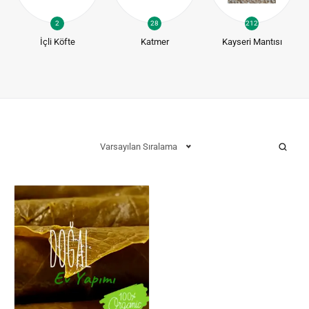
2
28
212
İçli Köfte
Katmer
Kayseri Mantısı
Varsayılan Sıralama