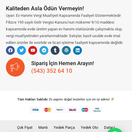
Kaliteden Asla Ödün Vermeyin!
Uyarı: Ev Hanımı Vergi Muafiyeti Kapsamında Faaliyet Göstermektedir
Filizce 193 sayılı Gelir Vergisi Kanunu’nun mükerrer 9/10 maddesi
kapsamında evde üretim yapan ev hanımı statüsünde çalışmakta olup,
vergi muafiyetinden yararlanmaktadır. Satışlar, basit usulde evde imal
edilen ürünler ile sınırlıdır ve ticari işletme faaliyeti kapsamında değildir.
Sipariş İçin Hemen Arayın!
(543) 352 64 10
Tüm Hakları Saklıdır.
Ev yapımı doğal lezzetler için en iyi adres!
Çok Fiyat
Mantı
Yedek Parça
Yedek Oto
Dataci