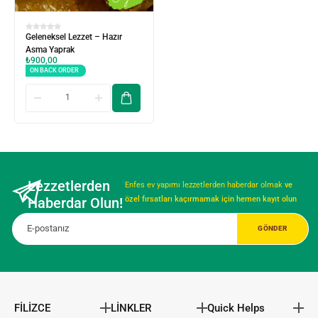
Geleneksel Lezzet – Hazır
Asma Yaprak
₺
900,00
ON BACK ORDER
Lezzetlerden
Enfes ev yapımı lezzetlerden haberdar olmak
ve
Haberdar Olun!
özel fırsatları kaçırmamak için hemen kayıt olun
FİLİZCE
LİNKLER
Quick Helps