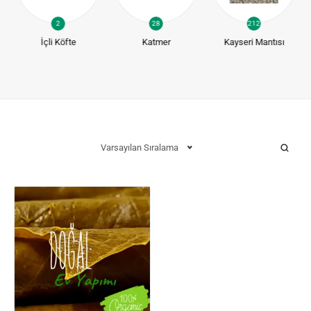
2
28
212
İçli Köfte
Katmer
Kayseri Mantısı
Varsayılan Sıralama