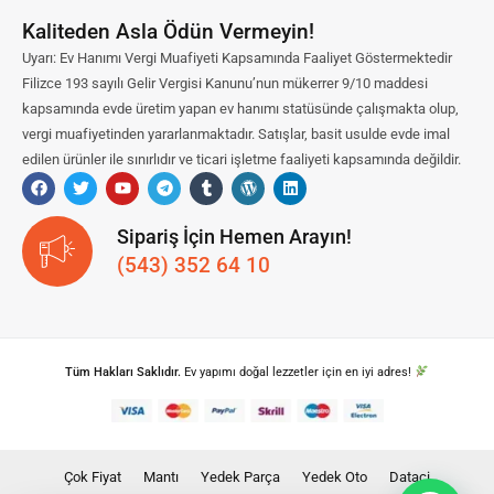
Kaliteden Asla Ödün Vermeyin!
Uyarı: Ev Hanımı Vergi Muafiyeti Kapsamında Faaliyet Göstermektedir
Filizce 193 sayılı Gelir Vergisi Kanunu’nun mükerrer 9/10 maddesi
kapsamında evde üretim yapan ev hanımı statüsünde çalışmakta olup,
vergi muafiyetinden yararlanmaktadır. Satışlar, basit usulde evde imal
edilen ürünler ile sınırlıdır ve ticari işletme faaliyeti kapsamında değildir.
Sipariş İçin Hemen Arayın!
(543) 352 64 10
Tüm Hakları Saklıdır.
Ev yapımı doğal lezzetler için en iyi adres!
Çok Fiyat
Mantı
Yedek Parça
Yedek Oto
Dataci