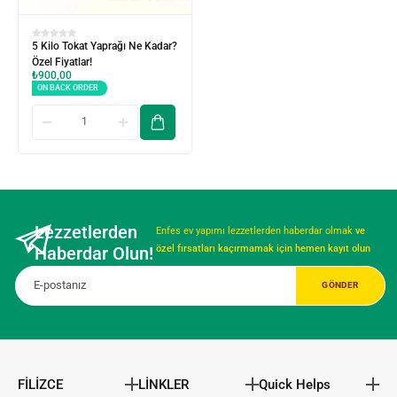
5 Kilo Tokat Yaprağı Ne Kadar?
Özel Fiyatlar!
₺
900,00
ON BACK ORDER
Lezzetlerden
Enfes ev yapımı lezzetlerden haberdar olmak
ve
Haberdar Olun!
özel fırsatları kaçırmamak için hemen kayıt olun
FİLİZCE
LİNKLER
Quick Helps