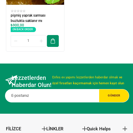
pişmiş yaprak sarması
buzlukta saklanır mı
₺
900,00
ON BACK ORDER
Lezzetlerden
Enfes ev yapımı lezzetlerden haberdar olmak
ve
Haberdar Olun!
özel fırsatları kaçırmamak için hemen kayıt olun
FİLİZCE
LİNKLER
Quick Helps