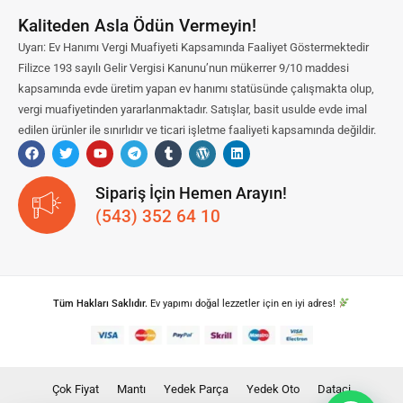
Kaliteden Asla Ödün Vermeyin!
Uyarı: Ev Hanımı Vergi Muafiyeti Kapsamında Faaliyet Göstermektedir
Filizce 193 sayılı Gelir Vergisi Kanunu’nun mükerrer 9/10 maddesi
kapsamında evde üretim yapan ev hanımı statüsünde çalışmakta olup,
vergi muafiyetinden yararlanmaktadır. Satışlar, basit usulde evde imal
edilen ürünler ile sınırlıdır ve ticari işletme faaliyeti kapsamında değildir.
Sipariş İçin Hemen Arayın!
(543) 352 64 10
Tüm Hakları Saklıdır.
Ev yapımı doğal lezzetler için en iyi adres!
Çok Fiyat
Mantı
Yedek Parça
Yedek Oto
Dataci