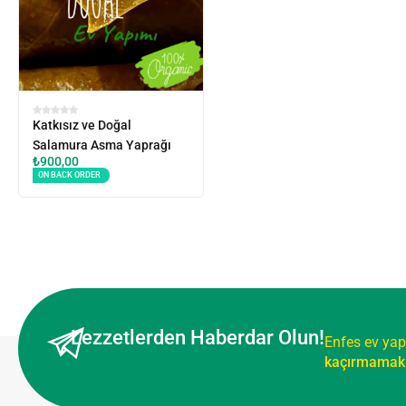
Katkısız ve Doğal
Salamura Asma Yaprağı
₺
900,00
ON BACK ORDER
Lezzetlerden Haberdar Olun!
Enfes ev yap
kaçırmamak 