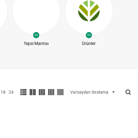
50
55
Tepsi Mantısı
Ürünler
Yapra
18
24
Varsayılan Sıralama