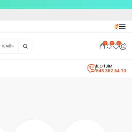
0
0
0
TÜMÜ
İLETİŞİM
543 352 64 10