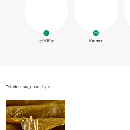
2
28
te
İçli Köfte
Katmer
Tek bir sonuç gösteriliyor