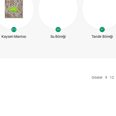
212
20
97
Kayseri Mantısı
Su Böreği
Tandır Böreği
Göster
9
12