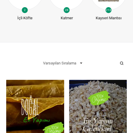
2
28
213
İçli Köfte
Katmer
Kayseri Mantısı
Varsayılan Sıralama