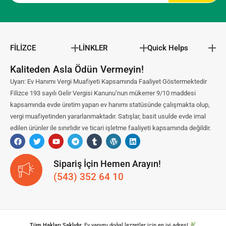
FİLİZCE
LİNKLER
Quick Helps
Kaliteden Asla Ödün Vermeyin!
Uyarı: Ev Hanımı Vergi Muafiyeti Kapsamında Faaliyet Göstermektedir
Filizce 193 sayılı Gelir Vergisi Kanunu’nun mükerrer 9/10 maddesi
kapsamında evde üretim yapan ev hanımı statüsünde çalışmakta olup,
vergi muafiyetinden yararlanmaktadır. Satışlar, basit usulde evde imal
edilen ürünler ile sınırlıdır ve ticari işletme faaliyeti kapsamında değildir.
Sipariş İçin Hemen Arayın!
(543) 352 64 10
Tüm Hakları Saklıdır.
Ev yapımı doğal lezzetler için en iyi adres!