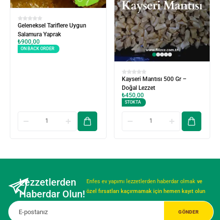
Geleneksel Tariflere Uygun
Salamura Yaprak
₺
900,00
ON BACK ORDER
Kayseri Mantısı 500 Gr –
Doğal Lezzet
₺
450,00
STOKTA
Lezzetlerden
Enfes ev yapımı lezzetlerden haberdar olmak
ve
Haberdar Olun!
özel fırsatları kaçırmamak için hemen kayıt olun