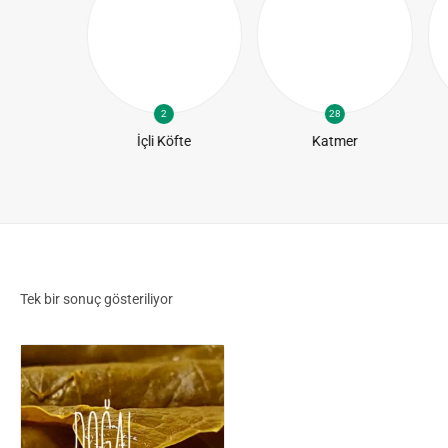
2
28
te
İçli Köfte
Katmer
Tek bir sonuç gösteriliyor