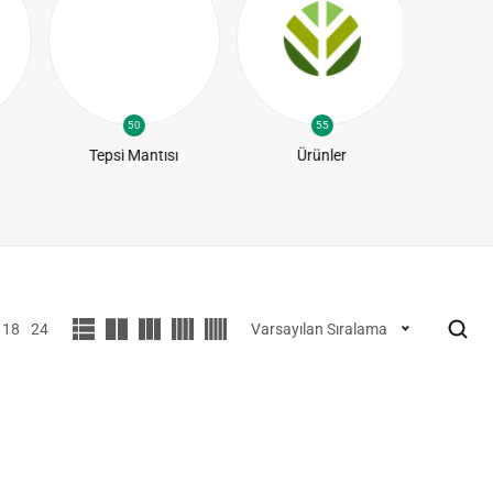
50
55
Tepsi Mantısı
Ürünler
Yapra
18
24
Varsayılan Sıralama