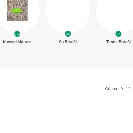
212
20
97
Kayseri Mantısı
Su Böreği
Tandır Böreği
Göster
9
12