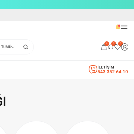
0
0
0
TÜMÜ
İLETİŞİM
543 352 64 10
I