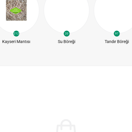
212
20
97
Kayseri Mantısı
Su Böreği
Tandır Böreği