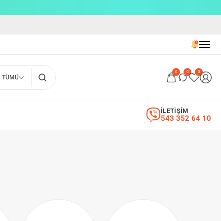
0
0
0
TÜMÜ
İLETİŞİM
543 352 64 10