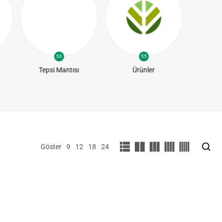
50
55
Tepsi Mantısı
Ürünler
Yapra
Göster
9
12
18
24