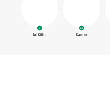
2
28
te
İçli Köfte
Katmer