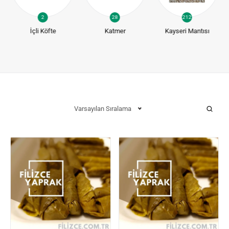
2
28
212
İçli Köfte
Katmer
Kayseri Mantısı
Varsayılan Sıralama