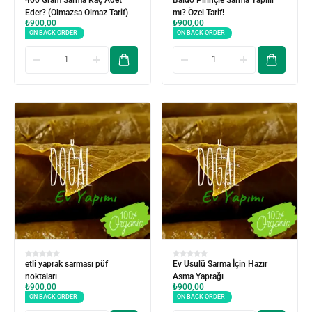
400 Gram Sarma Kaç Adet
Baldo Pirinçle Sarma Yapılır
Eder? (Olmazsa Olmaz Tarif)
mı? Özel Tarif!
₺
900,00
₺
900,00
ON BACK ORDER
ON BACK ORDER
etli yaprak sarması püf
Ev Usulü Sarma İçin Hazır
noktaları
Asma Yaprağı
₺
900,00
₺
900,00
ON BACK ORDER
ON BACK ORDER