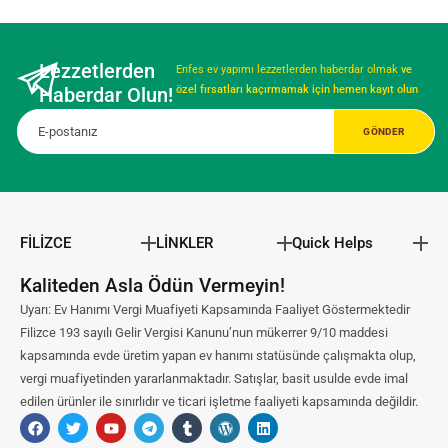
Lezzetlerden
Enfes ev yapımı lezzetlerden haberdar olmak
ve
Haberdar Olun!
özel fırsatları kaçırmamak için hemen kayıt olun
FİLİZCE
LİNKLER
Quick Helps
Kaliteden Asla Ödün Vermeyin!
Uyarı: Ev Hanımı Vergi Muafiyeti Kapsamında Faaliyet Göstermektedir
Filizce 193 sayılı Gelir Vergisi Kanunu’nun mükerrer 9/10 maddesi
kapsamında evde üretim yapan ev hanımı statüsünde çalışmakta olup,
vergi muafiyetinden yararlanmaktadır. Satışlar, basit usulde evde imal
edilen ürünler ile sınırlıdır ve ticari işletme faaliyeti kapsamında değildir.