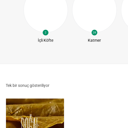
2
28
te
İçli Köfte
Katmer
Tek bir sonuç gösteriliyor