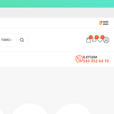
0
0
0
TÜMÜ
İLETİŞİM
543 352 64 10