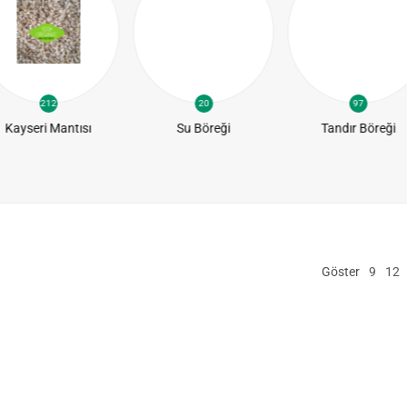
212
20
97
Kayseri Mantısı
Su Böreği
Tandır Böreği
Göster
9
12