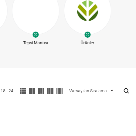
50
55
Tepsi Mantısı
Ürünler
Yapra
18
24
Varsayılan Sıralama