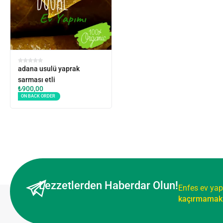
adana usulü yaprak
sarması etli
₺
900,00
ON BACK ORDER
Lezzetlerden Haberdar Olun!
Enfes ev yap
kaçırmamak 