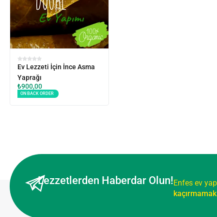
Ev Lezzeti İçin İnce Asma
Yaprağı
₺
900,00
ON BACK ORDER
Lezzetlerden Haberdar Olun!
Enfes ev yap
kaçırmamak 