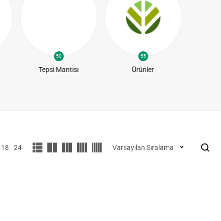
50
55
Tepsi Mantısı
Ürünler
Yapra
18
24
Varsayılan Sıralama