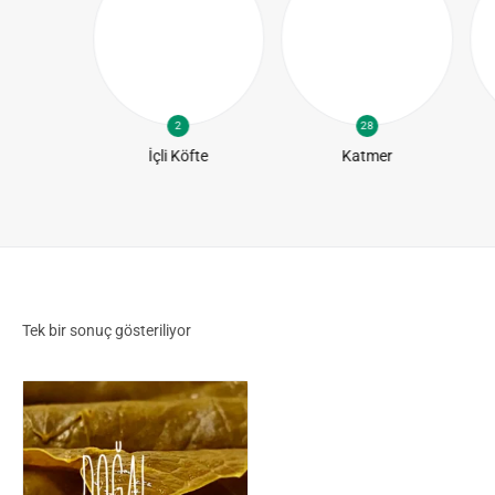
2
28
te
İçli Köfte
Katmer
Tek bir sonuç gösteriliyor