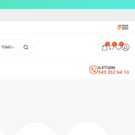
0
0
0
TÜMÜ
İLETİŞİM
543 352 64 10