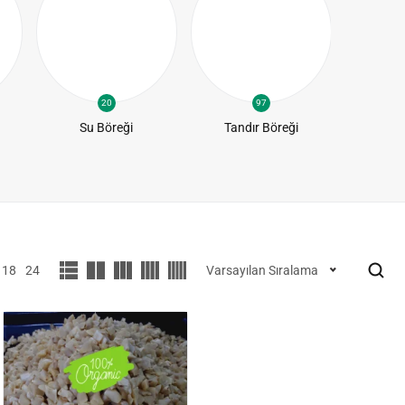
20
97
Su Böreği
Tandır Böreği
Teps
18
24
Varsayılan Sıralama