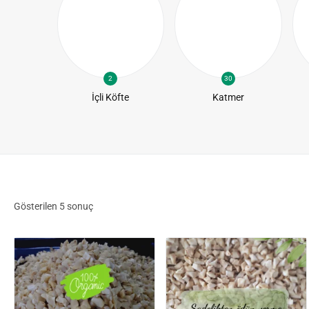
2
30
te
İçli Köfte
Katmer
Gösterilen
5
sonuç