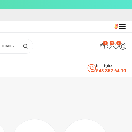
0
0
0
TÜMÜ
İLETİŞİM
543 352 64 10