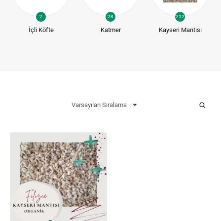
2
28
212
İçli Köfte
Katmer
Kayseri Mantısı
Varsayılan Sıralama