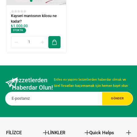
Kayseri mantısının kilosu ne
kadar?
₺
1.000,00
STOKTA
Lezzetlerden
Enfes ev yapımı lezzetlerden haberdar olmak
ve
Haberdar Olun!
özel fırsatları kaçırmamak için hemen kayıt olun
FİLİZCE
LİNKLER
Quick Helps