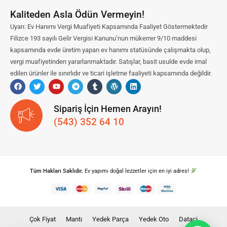
Kaliteden Asla Ödün Vermeyin!
Uyarı: Ev Hanımı Vergi Muafiyeti Kapsamında Faaliyet Göstermektedir
Filizce 193 sayılı Gelir Vergisi Kanunu’nun mükerrer 9/10 maddesi
kapsamında evde üretim yapan ev hanımı statüsünde çalışmakta olup,
vergi muafiyetinden yararlanmaktadır. Satışlar, basit usulde evde imal
edilen ürünler ile sınırlıdır ve ticari işletme faaliyeti kapsamında değildir.
Sipariş İçin Hemen Arayın!
(543) 352 64 10
Tüm Hakları Saklıdır.
Ev yapımı doğal lezzetler için en iyi adres!
Çok Fiyat
Mantı
Yedek Parça
Yedek Oto
Dataci