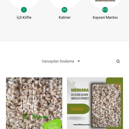
2
28
212
İçli Köfte
Katmer
Kayseri Mantısı
Varsayılan Sıralama