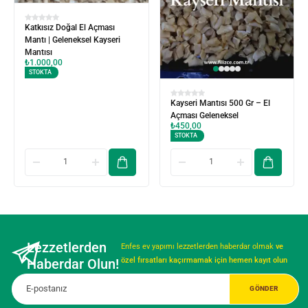
Katkısız Doğal El Açması
Mantı | Geleneksel Kayseri
Mantısı
₺
1.000,00
STOKTA
Kayseri Mantısı 500 Gr – El
Açması Geleneksel
₺
450,00
STOKTA
Lezzetlerden
Enfes ev yapımı lezzetlerden haberdar olmak
ve
Haberdar Olun!
özel fırsatları kaçırmamak için hemen kayıt olun