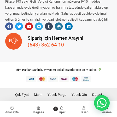
Filizce 193 sayılı Gelir Vergisi Kanunu’nun mükerrer 9/10 maddesi
kapsamında evde üretim yapan ev hanımı statüsünde çalışmakta olup,
vergi muafiyetinden yararlanmaktadır. Satışlar, basit usulde evde imal
edilen ürünler ile sınırlıdır ve ticari işletme faaliyeti kapsamında değildir.
Sipariş İçin Hemen Arayın!
(543) 352 64 10
Tüm Hakları Saklıdır.
Ev yapımı doğal lezzetler için en iyi adres!
Çok Fiyat
Mantı
Yedek Parça
Yedek Oto
Dataci
0
Anasayfa
Mağaza
Sepet
Hesap
Arama