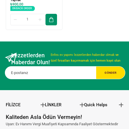
Yaprak
₺
900,00
ON BACK ORDER
Lezzetlerden
Enfes ev yapımı lezzetlerden haberdar olmak
ve
Haberdar Olun!
özel fırsatları kaçırmamak için hemen kayıt olun
FİLİZCE
LİNKLER
Quick Helps
Kaliteden Asla Ödün Vermeyin!
Uyarı: Ev Hanımı Vergi Muafiyeti Kapsamında Faaliyet Göstermektedir