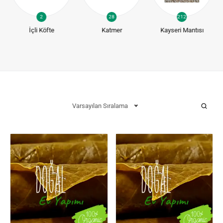
2
28
212
İçli Köfte
Katmer
Kayseri Mantısı
Varsayılan Sıralama