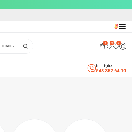
0
0
0
TÜMÜ
İLETİŞİM
543 352 64 10