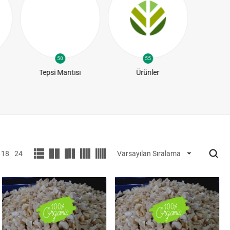
50
55
Tepsi Mantısı
Ürünler
Yapra
18
24
Varsayılan Sıralama