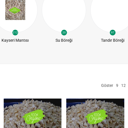
212
20
97
Kayseri Mantısı
Su Böreği
Tandır Böreği
Göster
9
12