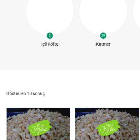
2
28
te
İçli Köfte
Katmer
Gösterilen
10
sonuç