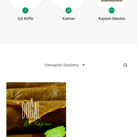
2
28
212
İçli Köfte
Katmer
Kayseri Mantısı
Varsayılan Sıralama