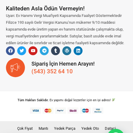
Kaliteden Asla Ödün Vermeyin!
Uyarı: Ev Hanımı Vergi Muafiyeti Kapsamında Faaliyet Göstermektedir
Filizce 193 sayılı Gelir Vergisi Kanunu’nun mükerrer 9/10 maddesi
kapsamında evde üretim yapan ev hanımı statüsünde çalışmakta olup,
vergi muafiyetinden yararlanmaktadır. Satışlar, basit usulde evde imal
edilen ürünler ile sınırlıdır ve ticari işletme faaliyeti kapsamında değildir.
Sipariş İçin Hemen Arayın!
(543) 352 64 10
Tüm Hakları Saklıdır.
Ev yapımı doğal lezzetler için en iyi adres!
Çok Fiyat
Mantı
Yedek Parça
Yedek Oto
Dataci