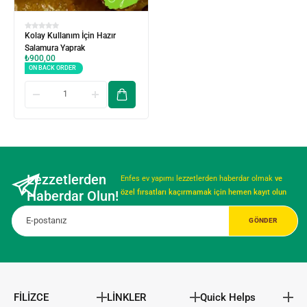
Kolay Kullanım İçin Hazır
Salamura Yaprak
₺
900,00
ON BACK ORDER
Lezzetlerden
Enfes ev yapımı lezzetlerden haberdar olmak
ve
Haberdar Olun!
özel fırsatları kaçırmamak için hemen kayıt olun
FİLİZCE
LİNKLER
Quick Helps