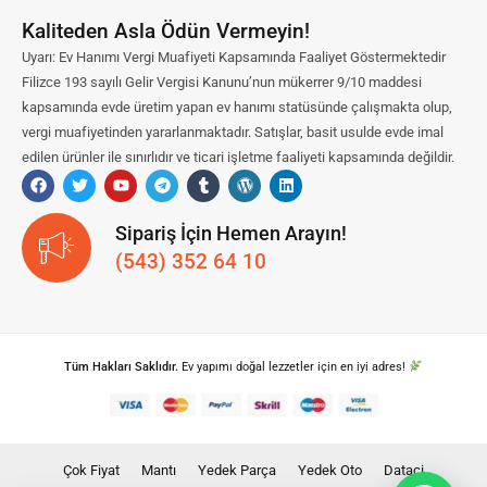
Kaliteden Asla Ödün Vermeyin!
Uyarı: Ev Hanımı Vergi Muafiyeti Kapsamında Faaliyet Göstermektedir
Filizce 193 sayılı Gelir Vergisi Kanunu’nun mükerrer 9/10 maddesi
kapsamında evde üretim yapan ev hanımı statüsünde çalışmakta olup,
vergi muafiyetinden yararlanmaktadır. Satışlar, basit usulde evde imal
edilen ürünler ile sınırlıdır ve ticari işletme faaliyeti kapsamında değildir.
Sipariş İçin Hemen Arayın!
(543) 352 64 10
Tüm Hakları Saklıdır.
Ev yapımı doğal lezzetler için en iyi adres!
Çok Fiyat
Mantı
Yedek Parça
Yedek Oto
Dataci