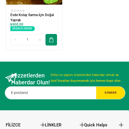
Evde Kolay Sarma İçin Doğal
Yaprak
₺
900,00
ON BACK ORDER
Lezzetlerden
Enfes ev yapımı lezzetlerden haberdar olmak
ve
Haberdar Olun!
özel fırsatları kaçırmamak için hemen kayıt olun
FİLİZCE
LİNKLER
Quick Helps