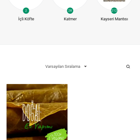
2
28
212
İçli Köfte
Katmer
Kayseri Mantısı
Varsayılan Sıralama