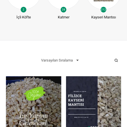
2
28
212
İçli Köfte
Katmer
Kayseri Mantısı
Varsayılan Sıralama