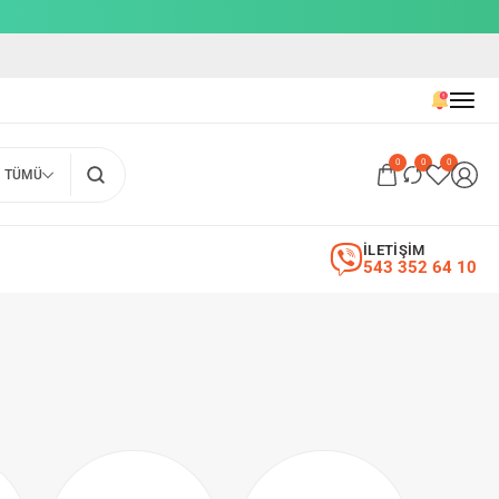
0
0
0
TÜMÜ
İLETİŞİM
543 352 64 10