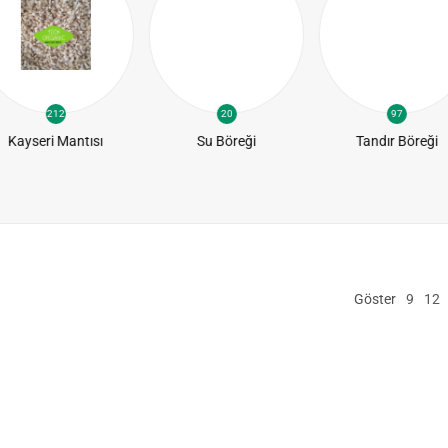
212
20
97
Kayseri Mantısı
Su Böreği
Tandır Böreği
Göster
9
12