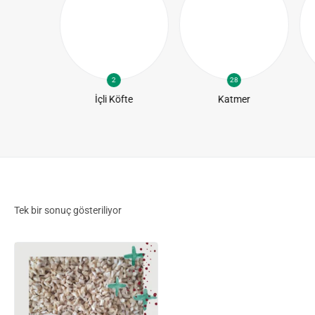
2
28
te
İçli Köfte
Katmer
Tek bir sonuç gösteriliyor