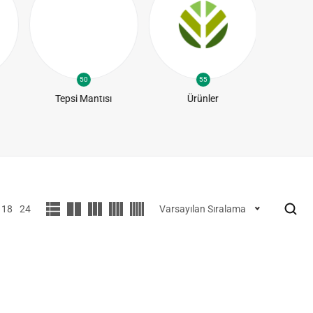
50
55
Tepsi Mantısı
Ürünler
Yapra
18
24
Varsayılan Sıralama