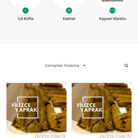
2
28
212
İçli Köfte
Katmer
Kayseri Mantısı
Varsayılan Sıralama