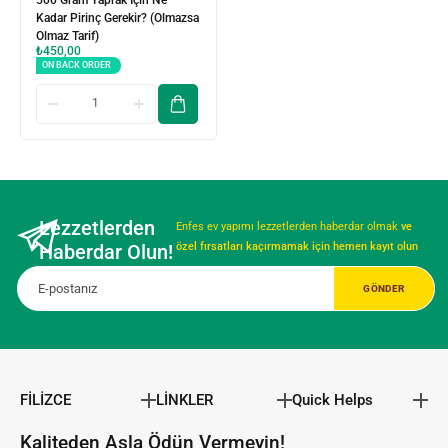
500 Gram Yaprak İçin Ne
Kadar Pirinç Gerekir? (Olmazsa
Olmaz Tarif)
₺
450,00
ON BACK ORDER
Lezzetlerden
Enfes ev yapımı lezzetlerden haberdar olmak
ve
Haberdar Olun!
özel fırsatları kaçırmamak için hemen kayıt olun
FİLİZCE
LİNKLER
Quick Helps
Kaliteden Asla Ödün Vermeyin!