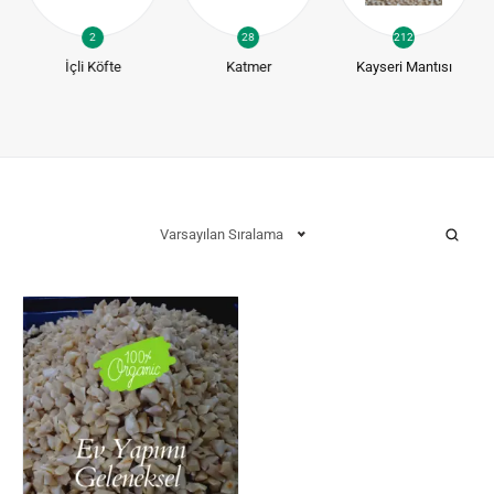
2
28
212
İçli Köfte
Katmer
Kayseri Mantısı
Varsayılan Sıralama