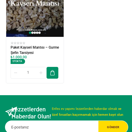
Paket Kayseri Mantısı – Gurme
Şefin Tavsiyesi
₺
1.000,00
STOKTA
Lezzetlerden
Enfes ev yapımı lezzetlerden haberdar olmak
ve
Haberdar Olun!
özel fırsatları kaçırmamak için hemen kayıt olun