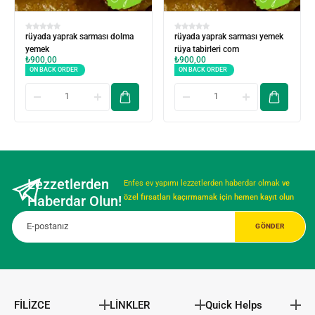
rüyada yaprak sarması dolma
rüyada yaprak sarması yemek
yemek
rüya tabirleri com
₺
900,00
₺
900,00
ON BACK ORDER
ON BACK ORDER
Lezzetlerden
Enfes ev yapımı lezzetlerden haberdar olmak
ve
Haberdar Olun!
özel fırsatları kaçırmamak için hemen kayıt olun
FİLİZCE
LİNKLER
Quick Helps