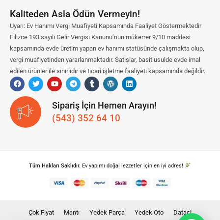
Kaliteden Asla Ödün Vermeyin!
Uyarı: Ev Hanımı Vergi Muafiyeti Kapsamında Faaliyet Göstermektedir
Filizce 193 sayılı Gelir Vergisi Kanunu’nun mükerrer 9/10 maddesi
kapsamında evde üretim yapan ev hanımı statüsünde çalışmakta olup,
vergi muafiyetinden yararlanmaktadır. Satışlar, basit usulde evde imal
edilen ürünler ile sınırlıdır ve ticari işletme faaliyeti kapsamında değildir.
Sipariş İçin Hemen Arayın!
(543) 352 64 10
Tüm Hakları Saklıdır.
Ev yapımı doğal lezzetler için en iyi adres!
Çok Fiyat
Mantı
Yedek Parça
Yedek Oto
Dataci