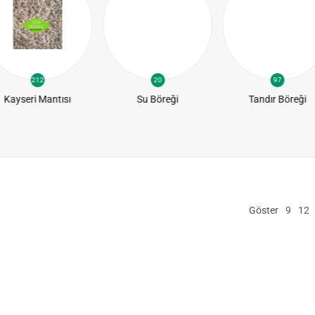
212
20
97
Kayseri Mantısı
Su Böreği
Tandır Böreği
Göster
9
12