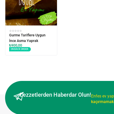
Gurme Tariflere Uygun
İnce Asma Yaprak
₺
900,00
ON BACK ORDER
Lezzetlerden Haberdar Olun!
Enfes ev yap
kaçırmamak 