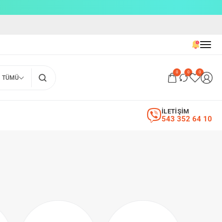
0
0
0
TÜMÜ
İLETİŞİM
543 352 64 10