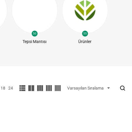
50
55
Tepsi Mantısı
Ürünler
Yapra
18
24
Varsayılan Sıralama