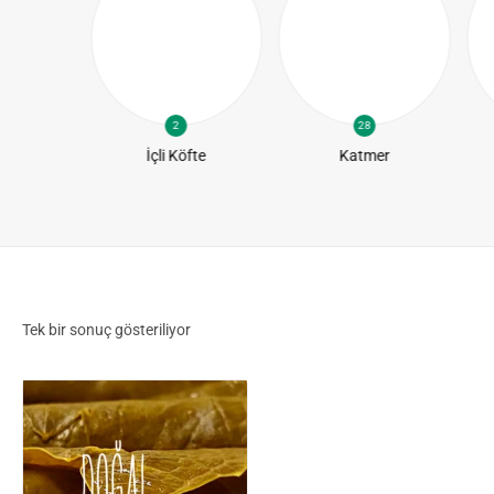
2
28
te
İçli Köfte
Katmer
Tek bir sonuç gösteriliyor