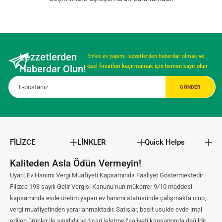
Lezzetlerden
Enfes ev yapımı lezzetlerden haberdar olmak
ve
Haberdar Olun!
özel fırsatları kaçırmamak için hemen kayıt olun
FİLİZCE
LİNKLER
Quick Helps
Kaliteden Asla Ödün Vermeyin!
Uyarı: Ev Hanımı Vergi Muafiyeti Kapsamında Faaliyet Göstermektedir
Filizce 193 sayılı Gelir Vergisi Kanunu’nun mükerrer 9/10 maddesi
kapsamında evde üretim yapan ev hanımı statüsünde çalışmakta olup,
vergi muafiyetinden yararlanmaktadır. Satışlar, basit usulde evde imal
edilen ürünler ile sınırlıdır ve ticari işletme faaliyeti kapsamında değildir.