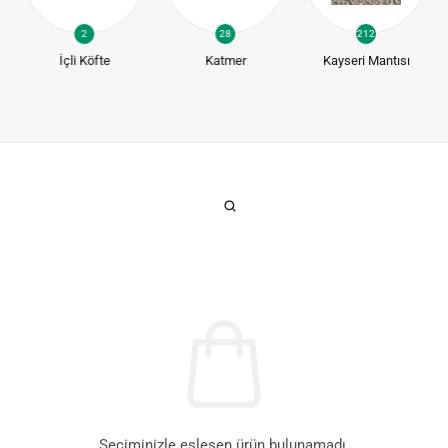
2
28
212
İçli Köfte
Katmer
Kayseri Mantısı
Seçiminizle eşleşen ürün bulunamadı.