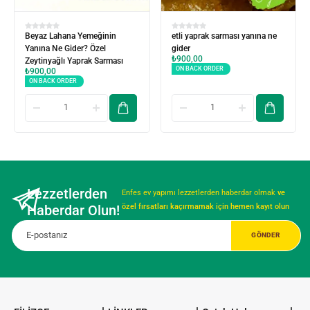
Beyaz Lahana Yemeğinin
etli yaprak sarması yanına ne
Yanına Ne Gider? Özel
gider
₺
900,00
Zeytinyağlı Yaprak Sarması
ON BACK ORDER
₺
900,00
ON BACK ORDER
Lezzetlerden
Enfes ev yapımı lezzetlerden haberdar olmak
ve
Haberdar Olun!
özel fırsatları kaçırmamak için hemen kayıt olun