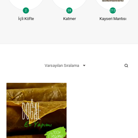
2
28
212
İçli Köfte
Katmer
Kayseri Mantısı
Varsayılan Sıralama