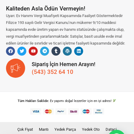
Kaliteden Asla Ödün Vermeyin!
Uyarı: Ev Hanımı Vergi Muafiyeti Kapsamında Faaliyet Göstermektedir
Filizce 193 sayılı Gelir Vergisi Kanunu’nun mükerrer 9/10 maddesi
kapsamında evde üretim yapan ev hanımı statüsünde çalışmakta olup,
vergi muafiyetinden yararlanmaktadır. Satışlar, basit usulde evde imal
edilen ürünler ile sınırlıdır ve ticari işletme faaliyeti kapsamında değildir.
Sipariş İçin Hemen Arayın!
(543) 352 64 10
Tüm Hakları Saklıdır.
Ev yapımı doğal lezzetler için en iyi adres!
Çok Fiyat
Mantı
Yedek Parça
Yedek Oto
Dataci