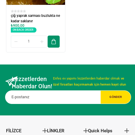
çiğ yaprak sarması buzlukta ne
kadar saklanır
₺
900,00
ON BACK ORDER
Lezzetlerden
Enfes ev yapımı lezzetlerden haberdar olmak
ve
Haberdar Olun!
özel fırsatları kaçırmamak için hemen kayıt olun
FİLİZCE
LİNKLER
Quick Helps