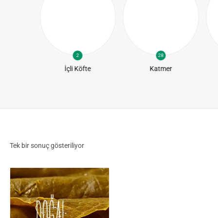
2
28
te
İçli Köfte
Katmer
Tek bir sonuç gösteriliyor