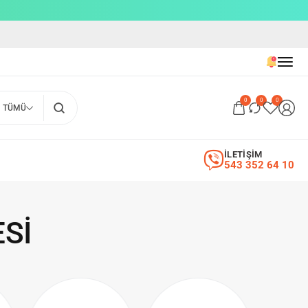
0
0
0
TÜMÜ
İLETİŞİM
543 352 64 10
SI