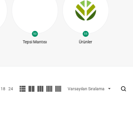
50
55
Tepsi Mantısı
Ürünler
Yapra
18
24
Varsayılan Sıralama