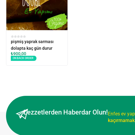
pişmiş yaprak sarması
dolapta kaç gün durur
₺
900,00
ON BACK ORDER
Lezzetlerden Haberdar Olun!
Enfes ev yap
kaçırmamak 