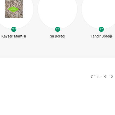
212
20
97
Kayseri Mantısı
Su Böreği
Tandır Böreği
Göster
9
12