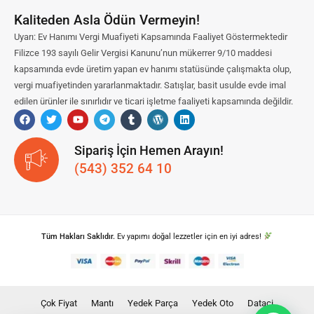
Kaliteden Asla Ödün Vermeyin!
Uyarı: Ev Hanımı Vergi Muafiyeti Kapsamında Faaliyet Göstermektedir
Filizce 193 sayılı Gelir Vergisi Kanunu’nun mükerrer 9/10 maddesi
kapsamında evde üretim yapan ev hanımı statüsünde çalışmakta olup,
vergi muafiyetinden yararlanmaktadır. Satışlar, basit usulde evde imal
edilen ürünler ile sınırlıdır ve ticari işletme faaliyeti kapsamında değildir.
Sipariş İçin Hemen Arayın!
(543) 352 64 10
Tüm Hakları Saklıdır.
Ev yapımı doğal lezzetler için en iyi adres!
Çok Fiyat
Mantı
Yedek Parça
Yedek Oto
Dataci