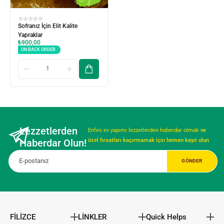
Sofranız İçin Elit Kalite
Yapraklar
₺
900,00
ON BACK ORDER
Lezzetlerden
Enfes ev yapımı lezzetlerden haberdar olmak
ve
Haberdar Olun!
özel fırsatları kaçırmamak için hemen kayıt olun
FİLİZCE
LİNKLER
Quick Helps