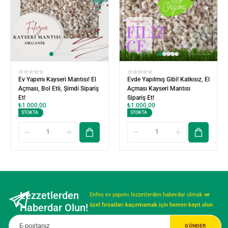
Ev Yapımı Kayseri Mantısı! El
Evde Yapılmış Gibi! Katkısız, El
Açması, Bol Etli, Şimdi Sipariş
Açması Kayseri Mantısı
Et!
Sipariş Et!
₺
1.000,00
₺
1.000,00
STOKTA
STOKTA
Lezzetlerden
Enfes ev yapımı lezzetlerden haberdar olmak
ve
Haberdar Olun!
özel fırsatları kaçırmamak için hemen kayıt olun