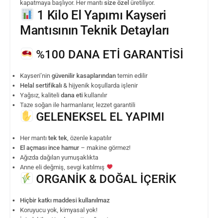
kapatmaya başlıyor. Her mantı
size özel
üretiliyor.
1 Kilo El Yapımı Kayseri
Mantısının Teknik Detayları
%100 DANA ETİ GARANTİSİ
Kayseri’nin
güvenilir kasaplarından
temin edilir
Helal sertifikalı
& hijyenik koşullarda işlenir
Yağsız, kaliteli
dana eti
kullanılır
Taze soğan ile harmanlanır, lezzet garantili
GELENEKSEL EL YAPIMI
Her mantı
tek tek
, özenle kapatılır
El açması ince hamur
– makine görmez!
Ağızda dağılan yumuşaklıkta
Anne eli değmiş, sevgi katılmış
ORGANİK & DOĞAL İÇERİK
Hiçbir katkı maddesi kullanılmaz
Koruyucu yok, kimyasal yok!