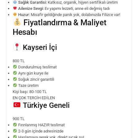
Sağlık Garantisi:
Katkısız, organik, hijyen sertifikalı üretim
Ailenize Sevgi:
Ev yapımı lezzeti, anne eli değmiş tadı
Huzur:
Misafir geldiğinde panik yok, dolabınızda Filizce var!
Fiyatlandırma & Maliyet
Hesabı
Kayseri İçi
800 TL
Dondurulmuş teslimat
Aynı gün kurye ile
Soğuk zincir garantili
Taze üretim
Kişi başı: 80-100 TL
EN ÇOK TERCİH EDİLEN
Türkiye Geneli
900 TL
Fırınlanmış HAZIR teslimat
2-3 gün içinde adresinizde
Haşlamaya gerek yok, direkt sıcak su!