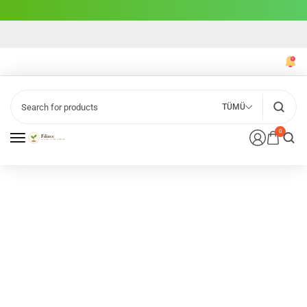
TÜMÜ
0