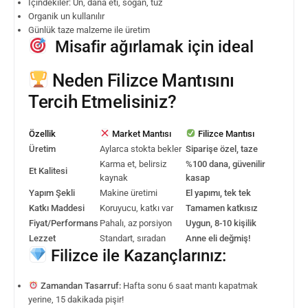
İçindekiler: Un, dana eti, soğan, tuz
Organik un kullanılır
Günlük taze malzeme ile üretim
Misafir ağırlamak için ideal
Neden Filizce Mantısını
Tercih Etmelisiniz?
Özellik
Market Mantısı
Filizce Mantısı
Üretim
Aylarca stokta bekler
Siparişe özel, taze
Karma et, belirsiz
%100 dana, güvenilir
Et Kalitesi
kaynak
kasap
Yapım Şekli
Makine üretimi
El yapımı, tek tek
Katkı Maddesi
Koruyucu, katkı var
Tamamen katkısız
Fiyat/Performans
Pahalı, az porsiyon
Uygun, 8-10 kişilik
Lezzet
Standart, sıradan
Anne eli değmiş!
Filizce ile Kazançlarınız:
Zamandan Tasarruf:
Hafta sonu 6 saat mantı kapatmak
yerine, 15 dakikada pişir!