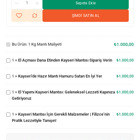
Sepete Ekle
ŞİMDİ SATIN AL
1 kg
El
mantı
Açması
Bu Ürün:
1 Kg Mantı Maliyeti
₺
1.000,00
maliyeti
Dana
Etinden
Kayseri'de
1
×
El Açması Dana Etinden Kayseri Mantısı Sipariş Verin
Kayseri
₺
1.000,00
Hazır
Mantısı
Mantı
El Yapımı
Sipariş
1
×
Kayseri'de Hazır Mantı Hamuru Satan En İyi Yer
Hamuru
₺
1.000,00
Kayseri
Verin
Satan En
Mantısı:
İyi Yer
Geleneksel
Kayseri
1
×
El Yapımı Kayseri Mantısı: Geleneksel Lezzeti Kapınıza
₺
1.000,00
Lezzeti
Mantısı İçin
Getiriyoruz
Kapınıza
Gerekli
Getiriyoruz
Malzemeler
1
×
Kayseri Mantısı İçin Gerekli Malzemeler | Filizce’nin
| Filizce’nin
₺
1.000,00
Pratik Lezzetiyle Tanışın!
Pratik
Lezzetiyle
Tanışın!