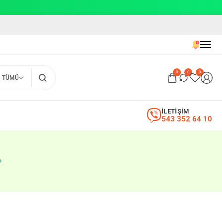
0
0
0
TÜMÜ
İLETİŞİM
543 352 64 10
?