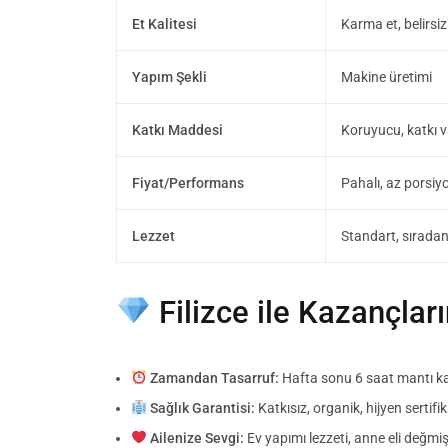
Et Kalitesi
Karma et, belirsi
Yapım Şekli
Makine üretimi
Katkı Maddesi
Koruyucu, katkı v
Fiyat/Performans
Pahalı, az porsiy
Lezzet
Standart, sırada
Filizce ile Kazançları
Zamandan Tasarruf:
Hafta sonu 6 saat mantı ka
Sağlık Garantisi:
Katkısız, organik, hijyen sertifik
Ailenize Sevgi:
Ev yapımı lezzeti, anne eli değmiş