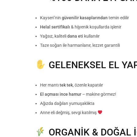
Kayseri’nin
güvenilir kasaplarından
temin edilir
Helal sertifikalı
& hijyenik koşullarda işlenir
Yağsız, kaliteli
dana eti
kullanılır
Taze soğan ile harmanlanır, lezzet garantili
GELENEKSEL EL YA
Her mantı
tek tek
, özenle kapatılır
El açması ince hamur
– makine görmez!
Ağızda dağılan yumuşaklıkta
Anne eli değmiş, sevgi katılmış
ORGANİK & DOĞAL İ