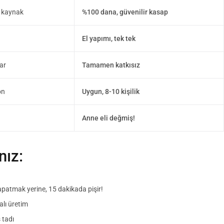
z kaynak
%100 dana, güvenilir kasap
El yapımı, tek tek
ar
Tamamen katkısız
on
Uygun, 8-10 kişilik
n
Anne eli değmiş!
nız:
patmak yerine, 15 dakikada pişir!
alı üretim
 tadı