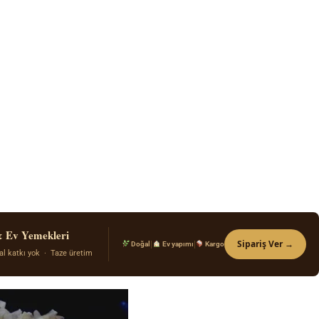
& Ev Yemekleri
Sipariş Ver →
|
|
Doğal
Ev yapımı
Kargo
al katkı yok · Taze üretim