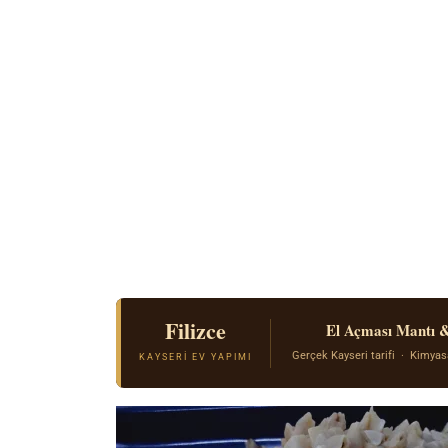
Filizce
El Açması Mantı 
Gerçek Kayseri tarifi · Kimyas
KAYSERI EV YAPIMI