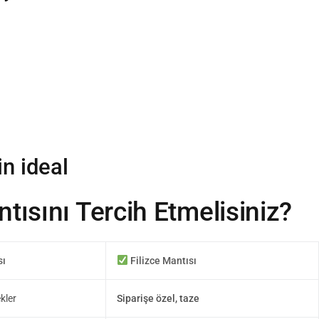
n ideal
tısını Tercih Etmelisiniz?
sı
Filizce Mantısı
kler
Siparişe özel, taze