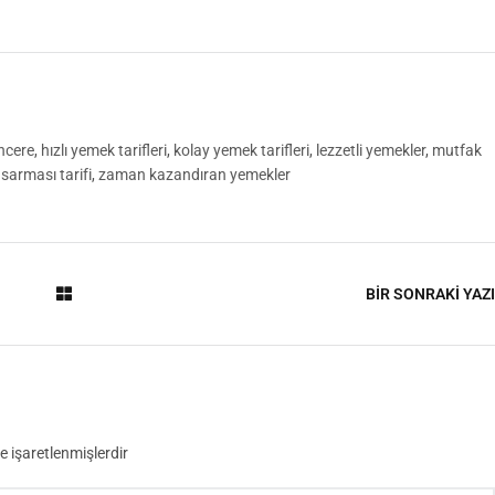
encere
,
hızlı yemek tarifleri
,
kolay yemek tarifleri
,
lezzetli yemekler
,
mutfak
sarması tarifi
,
zaman kazandıran yemekler
BİR SONRAKİ YAZI
le işaretlenmişlerdir