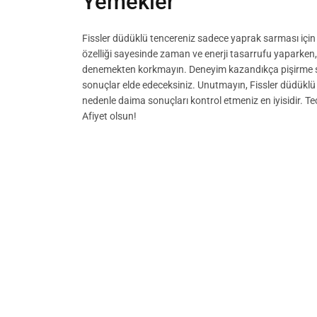
Yemekler
Fissler düdüklü tencereniz sadece yaprak sarması için d
özelliği sayesinde zaman ve enerji tasarrufu yaparken, e
denemekten korkmayın. Deneyim kazandıkça pişirme sür
sonuçlar elde edeceksiniz. Unutmayın, Fissler düdükl
nedenle daima sonuçları kontrol etmeniz en iyisidir. T
Afiyet olsun!