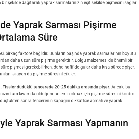
kin bir şekilde dağıtarak yaprak sarmalarınızın eşit şekilde pişmesini sağlar
ede Yaprak Sarması Pişirme
Ortalama Süre
si, birkaç faktöre bağlıdır. Bunların başında yaprak sarmalarının boyutu
rdan daha uzun süre pişirme gerektirir. Dolgu malzemesi de önemli bir
un süre pişmesi gerekebilirken, daha hafif dolgular daha kısa sürede pişer.
ılan ısı ayarı da pişirme süresini etkiler.
ı, Fissler düdüklü tencerede 20-25 dakika arasında pişer
. Ancak, bu
ınızın tam kıvamda olduğundan emin olmak için pişirme süresini kontrol
üştükten sonra tencerenin kapağını dikkatlice açmalı ve yaprak
eyle Yaprak Sarması Yapmanın