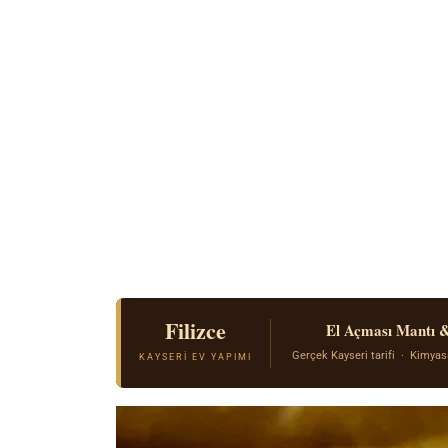
Filizce
El Açması Mantı 
Gerçek Kayseri tarifi · Kimyas
KAYSERI EV YAPIMI