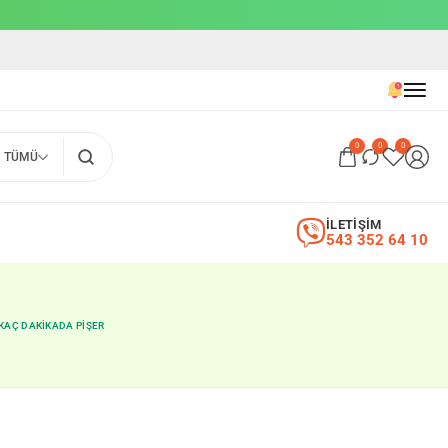
0
0
0
TÜMÜ
İLETİŞİM
543 352 64 10
KAÇ DAKIKADA PIŞER