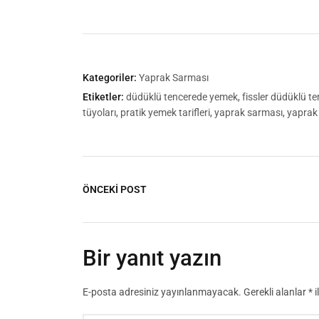
Kategoriler:
Yaprak Sarması
Etiketler:
düdüklü tencerede yemek
,
fissler düdüklü t
tüyoları
,
pratik yemek tarifleri
,
yaprak sarması
,
yaprak 
ÖNCEKİ POST
Bir yanıt yazın
E-posta adresiniz yayınlanmayacak.
Gerekli alanlar
*
i