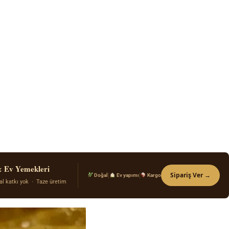
& Ev Yemekleri
Sipariş Ver →
|
|
Doğal
Ev yapımı
Kargo
al katkı yok · Taze üretim