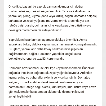
Öncelikle, başarılı bir yaprak sarması dolması için doğru
malzemeleri seçmek oldukça önemlidir. Taze ve kaliteli asma
yaprakları, pirinç, kıyma (dana veya kuzu), soğan, domates salçası,
baharatlar ve zeytinyağı ana malzemelerimiz arasında yer alır.
İsteğe bağlı olarak, dolmanın içine kuru kayısı, kuru üzüm veya
ceviz gibi malzemeler de ekleyebilirsiniz.
Yaprakların hazırlanması aşaması oldukça önemlidir. Asma
yaprakları, birkaç dakika kaynar suda haşlanarak yumuşatılmalıdır.
Bu işlem, yaprakların daha kolay sarılmasını ve pişerken
dağılmamasını sağlar. Haşlanan yapraklar, soğuk suda
bekletilerek, rengi ve tazeliği korunmalıdır.
Dolmanın hazırlanması ise oldukça keyifli bir aşamadır. Öncelikle
soğanlar ince ince doğranarak zeytinyağında kavrulur. Ardından
kıyma, pirinç ve baharatlar eklenir ve iyice karıştırılır. Domates
salçası, tuz ve karabiber de eklenerek, malzemeler iyice
harmanlanır. İsteğe bağlı olarak, kuru kayısı, kuru üzüm veya ceviz
gibi malzemeler bu aşamada eklenerek, dolmanın lezzeti
zenginleştirilebilir.
Hazırlanan harç, yumuşatılmış asma yapraklarına dikkatlice sarılır.