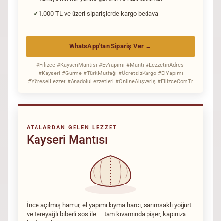
1.000 TL ve üzeri siparişlerde kargo bedava
WhatsApp'tan Sipariş Ver →
#Filizce #KayseriMantısı #EvYapımı #Mantı #LezzetinAdresi
#Kayseri #Gurme #TürkMutfağı #ÜcretsizKargo #ElYapımı
#YöreselLezzet #AnadoluLezzetleri #OnlineAlışveriş #FilizceComTr
ATALARDAN GELEN LEZZET
Kayseri Mantısı
İnce açılmış hamur, el yapımı kıyma harcı, sarımsaklı yoğurt
ve tereyağlı biberli sos ile — tam kıvamında pişer, kapınıza