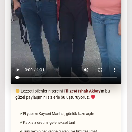
Lezzeti bilenlerin tercihi
Filizce!
İshak Akbay
'ın bu
güzel paylaşımını sizlerle buluşturuyoruz.
El yapımı Kayseri Mantısı, günlük taze açılır
Katkısız üretim, geleneksel tarif
Türkiye'nin her yerine güvenli ve hızlı teslimat