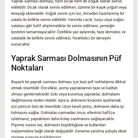
Yaprak sarması dolması, hem sıcak hem de soğuk olarak servis
edilebilir. Sıcak olarak servis edilirken, üzerine bir kaşık yoğurt veya
tereyağı eklenebilir. Soğuk servis için ise, önceden hazırlanmış bir
salata ile birlikte servis edilebilir. Yanında cacık, turşu veya soğan
salatası gibi hafif atıştırmalıklar ile servis edilmesi, yemeğin
lezzetini tamamlayacaktır. Özellikle yaz aylarında, taze domates ve
salatalık ile birlikte servis edilmesi, ferahlatıcı bir deneyim
sunacaktır.
Yaprak Sarması Dolmasının Püf
Noktaları
Başarılı bir yaprak sarması dolması için bazı püf noktalarına dikkat
etmek önemlidir. Öncelikle, asma yapraklarının taze ve kaliteli
olması gerekmektedir. Eski veya kurumuş yapraklar, dolmaların
dağılmasına neden olabilir. Ayrıca, dolmanın kıvamını ayarlamak
için pirincin türü de önemlidir. Uzun taneli pirinç, dolmanın daha iyi
tutmasını sağlar. Dolmaları sarmadan önce, ellerinizi hafifçe
ıslatmanız, yaprakların daha kolay sarılmasını sağlayacaktır.
Pişirme süresi ise, dolmanın büyüklüğüne ve kullanılan
malzemelere bağlı olarak değişebilir. Deneme yanılma yoluyla ideal
pişirme süresini bulabilirsiniz.