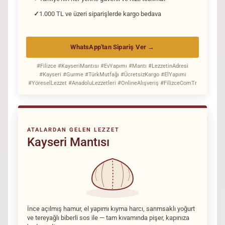
1.000 TL ve üzeri siparişlerde kargo bedava
WhatsApp'tan Sipariş Ver →
#Filizce #KayseriMantısı #EvYapımı #Mantı #LezzetinAdresi
#Kayseri #Gurme #TürkMutfağı #ÜcretsizKargo #ElYapımı
#YöreselLezzet #AnadoluLezzetleri #OnlineAlışveriş #FilizceComTr
ATALARDAN GELEN LEZZET
Kayseri Mantısı
İnce açılmış hamur, el yapımı kıyma harcı, sarımsaklı yoğurt
ve tereyağlı biberli sos ile — tam kıvamında pişer, kapınıza