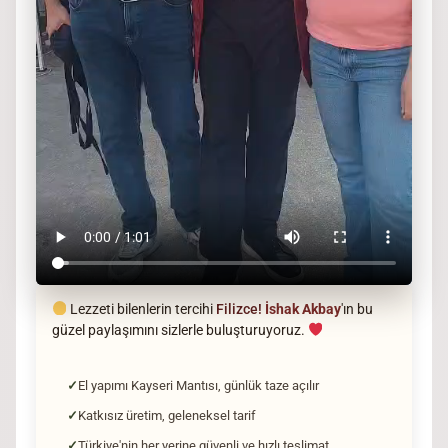
Lezzeti bilenlerin tercihi
Filizce!
İshak Akbay
'ın bu
güzel paylaşımını sizlerle buluşturuyoruz.
El yapımı Kayseri Mantısı, günlük taze açılır
Katkısız üretim, geleneksel tarif
Türkiye'nin her yerine güvenli ve hızlı teslimat