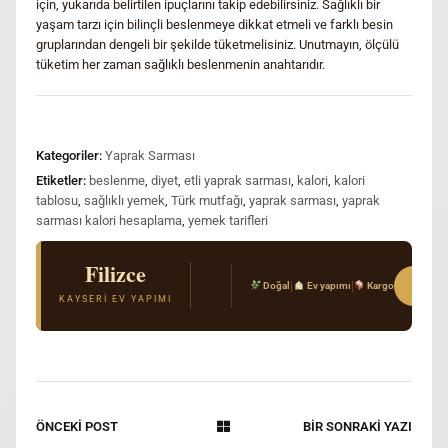
için, yukarıda belirtilen ipuçlarını takip edebilirsiniz. Sağlıklı bir
yaşam tarzı için bilinçli beslenmeye dikkat etmeli ve farklı besin
gruplarından dengeli bir şekilde tüketmelisiniz. Unutmayın, ölçülü
tüketim her zaman sağlıklı beslenmenin anahtarıdır.
Kategoriler:
Yaprak Sarması
Etiketler:
beslenme
,
diyet
,
etli yaprak sarması
,
kalori
,
kalori
tablosu
,
sağlıklı yemek
,
Türk mutfağı
,
yaprak sarması
,
yaprak
sarması kalori hesaplama
,
yemek tarifleri
Filizce
El Açması Mantı & Ev Yemekleri
Sipar
|
|
Doğal
Ev yapımı
Kargo
Gerçek Kayseri tarifi · Kimyasal katkı yok · T
KAYSERI EV YAPIMI
ÖNCEKİ POST
BİR SONRAKİ YAZI