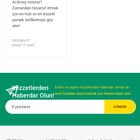
Acıkmış mısınız?
Zamandan tasarruf etmek
için en hızlı ve en lezzetli
yemek tariflerimize göz
atın!
FILIZ BULUT
EYLÜL 17, 2025
Lezzetlerden
Enfes ev yapımı lezzetlerden haberdar olmak
ve
Haberdar Olun!
özel fırsatları kaçırmamak için hemen kayıt olun