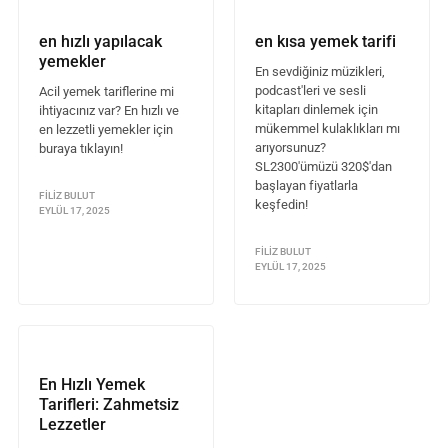
en hızlı yapılacak
en kısa yemek tarifi
yemekler
En sevdiğiniz müzikleri,
podcast'leri ve sesli
Acil yemek tariflerine mi
kitapları dinlemek için
ihtiyacınız var? En hızlı ve
mükemmel kulaklıkları mı
en lezzetli yemekler için
arıyorsunuz?
buraya tıklayın!
SL2300'ümüzü 320$'dan
başlayan fiyatlarla
FILIZ BULUT
keşfedin!
EYLÜL 17, 2025
FILIZ BULUT
EYLÜL 17, 2025
En Hızlı Yemek
Tarifleri: Zahmetsiz
Lezzetler