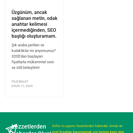
Üzgünüm, ancak
sağlanan metin, odak
anahtar kelimesi
içermediğinden, SEO
başlığı oluşturamam.
Şık araba jantları ve
kulaklıklar mı arıyorsunuz?
320$'dan başlayan
fiyatlarla mükemmel sesi
ve stili birleştirin!
FILIZ BULUT
EYLÜL 17, 2025
Lezzetlerden
Enfes ev yapımı lezzetlerden haberdar olmak
ve
özel fırsatları kaçırmamak için hemen kayıt olun