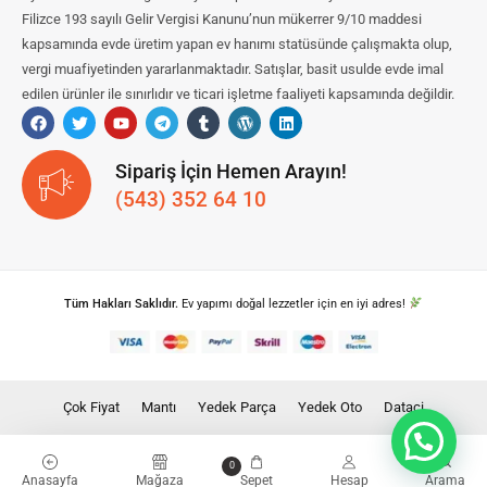
Filizce 193 sayılı Gelir Vergisi Kanunu’nun mükerrer 9/10 maddesi
kapsamında evde üretim yapan ev hanımı statüsünde çalışmakta olup,
vergi muafiyetinden yararlanmaktadır. Satışlar, basit usulde evde imal
edilen ürünler ile sınırlıdır ve ticari işletme faaliyeti kapsamında değildir.
Sipariş İçin Hemen Arayın!
(543) 352 64 10
Tüm Hakları Saklıdır.
Ev yapımı doğal lezzetler için en iyi adres!
Çok Fiyat
Mantı
Yedek Parça
Yedek Oto
Dataci
0
Anasayfa
Mağaza
Sepet
Hesap
Arama