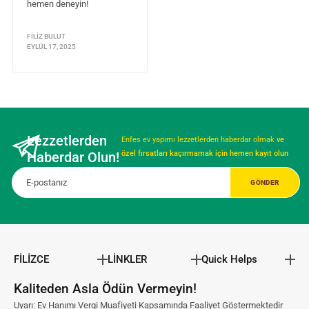
hemen deneyin!
FILIZ BULUT
EYLÜL 17, 2025
Lezzetlerden
Enfes ev yapımı lezzetlerden haberdar olmak
ve
Haberdar Olun!
özel fırsatları kaçırmamak için hemen kayıt olun
FİLİZCE
LİNKLER
Quick Helps
Kaliteden Asla Ödün Vermeyin!
Uyarı: Ev Hanımı Vergi Muafiyeti Kapsamında Faaliyet Göstermektedir