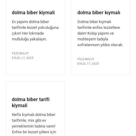
dolma biber kiymali
dolma biber kıymalı
Ev yapımı dolma biber
Dolma biber kıymalı
tarifimle lezzet yolculuğuna
tarifimle enfes lezzetlere
çıkın! Her lokmada
dalın! Kolay yapımı ve
mutluluğu yakalayın.
muhteşem tadıyla
sofralarınızın yıldızı olacak.
FILIZ BULUT
EYLÜL 17, 2025
FILIZ BULUT
EYLÜL 17, 2025
dolma biber tarifi
kiymali
Nefis kıymalı dolma biber
tarifimle, mis gibi ev
yemeklerinin tadına varın!
Enfes bir lezzet şöleni için