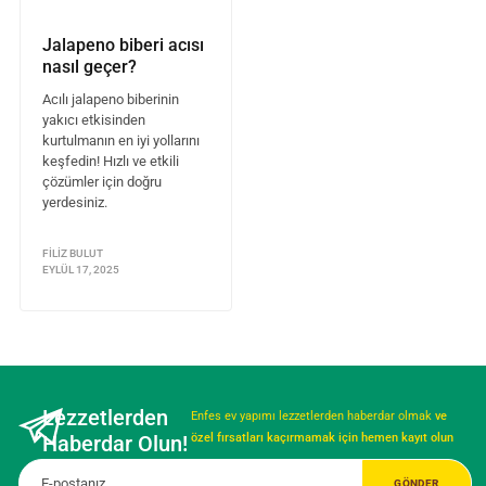
Jalapeno biberi acısı
nasıl geçer?
Acılı jalapeno biberinin
yakıcı etkisinden
kurtulmanın en iyi yollarını
keşfedin! Hızlı ve etkili
çözümler için doğru
yerdesiniz.
FILIZ BULUT
EYLÜL 17, 2025
Lezzetlerden
Enfes ev yapımı lezzetlerden haberdar olmak
ve
Haberdar Olun!
özel fırsatları kaçırmamak için hemen kayıt olun