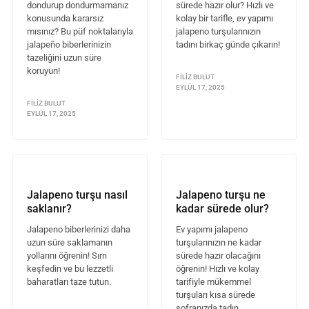
dondurup dondurmamanız
sürede hazır olur? Hızlı ve
konusunda kararsız
kolay bir tarifle, ev yapımı
mısınız? Bu püf noktalarıyla
jalapeno turşularınızın
jalapeño biberlerinizin
tadını birkaç günde çıkarın!
tazeliğini uzun süre
koruyun!
FILIZ BULUT
EYLÜL 17, 2025
FILIZ BULUT
EYLÜL 17, 2025
Jalapeno turşu nasıl
Jalapeno turşu ne
saklanır?
kadar sürede olur?
Jalapeno biberlerinizi daha
Ev yapımı jalapeno
uzun süre saklamanın
turşularınızın ne kadar
yollarını öğrenin! Sırrı
sürede hazır olacağını
keşfedin ve bu lezzetli
öğrenin! Hızlı ve kolay
baharatları taze tutun.
tarifiyle mükemmel
turşuları kısa sürede
sofranızda tadın.