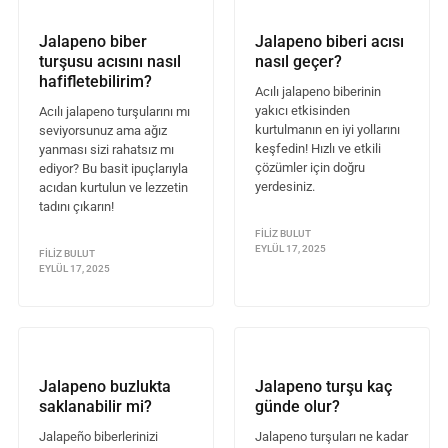
Jalapeno biber
Jalapeno biberi acısı
turşusu acısını nasıl
nasıl geçer?
hafifletebilirim?
Acılı jalapeno biberinin
yakıcı etkisinden
Acılı jalapeno turşularını mı
kurtulmanın en iyi yollarını
seviyorsunuz ama ağız
keşfedin! Hızlı ve etkili
yanması sizi rahatsız mı
çözümler için doğru
ediyor? Bu basit ipuçlarıyla
yerdesiniz.
acıdan kurtulun ve lezzetin
tadını çıkarın!
FILIZ BULUT
EYLÜL 17, 2025
FILIZ BULUT
EYLÜL 17, 2025
Jalapeno buzlukta
Jalapeno turşu kaç
saklanabilir mi?
günde olur?
Jalapeño biberlerinizi
Jalapeno turşuları ne kadar