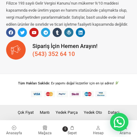
Filizce 193 sayılı Gelir Vergisi Kanunu’nun mükerrer 9/10 maddesi
kapsamında evde üretim yapan ev hanımı statüsünde çalışmakta olup,
vergi muafiyetinden yararlanmaktadır. Satışlar, basit usulde evde imal
edilen ürünler ile sınırlıdır ve ticari işletme faaliyeti kapsamında değildir.
Sipariş İçin Hemen Arayın!
(543) 352 64 10
Tüm Hakları Saklıdır.
Ev yapımı doğal lezzetler için en iyi adres!
Çok Fiyat
Mantı
Yedek Parça
Yedek Oto
Dataci
0
Anasayfa
Mağaza
Sepet
Hesap
Arama