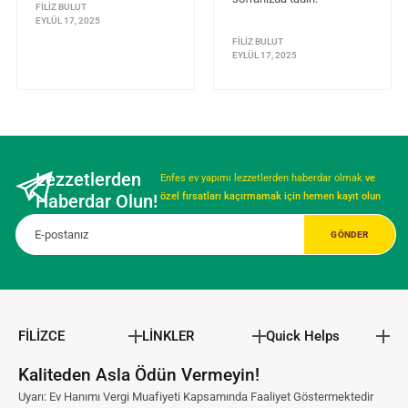
FILIZ BULUT
EYLÜL 17, 2025
FILIZ BULUT
EYLÜL 17, 2025
Lezzetlerden
Enfes ev yapımı lezzetlerden haberdar olmak
ve
Haberdar Olun!
özel fırsatları kaçırmamak için hemen kayıt olun
FİLİZCE
LİNKLER
Quick Helps
Kaliteden Asla Ödün Vermeyin!
Uyarı: Ev Hanımı Vergi Muafiyeti Kapsamında Faaliyet Göstermektedir