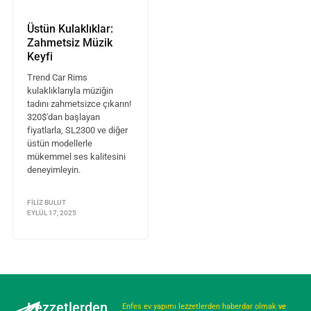
Üstün Kulaklıklar:
Zahmetsiz Müzik
Keyfi
Trend Car Rims
kulaklıklarıyla müziğin
tadını zahmetsizce çıkarın!
320$'dan başlayan
fiyatlarla, SL2300 ve diğer
üstün modellerle
mükemmel ses kalitesini
deneyimleyin.
FILIZ BULUT
EYLÜL 17, 2025
Lezzetlerden
Enfes ev yapımı lezzetlerden haberdar olmak
ve