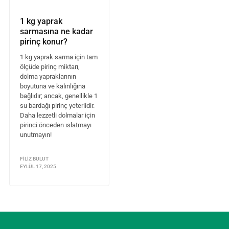
1 kg yaprak
sarmasına ne kadar
pirinç konur?
1 kg yaprak sarma için tam
ölçüde pirinç miktarı,
dolma yapraklarının
boyutuna ve kalınlığına
bağlıdır; ancak, genellikle 1
su bardağı pirinç yeterlidir.
Daha lezzetli dolmalar için
pirinci önceden ıslatmayı
unutmayın!
FILIZ BULUT
EYLÜL 17, 2025