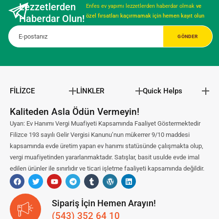
Lezzetlerden
Enfes ev yapımı lezzetlerden haberdar olmak
ve
Haberdar Olun!
özel fırsatları kaçırmamak için hemen kayıt olun
FİLİZCE
LİNKLER
Quick Helps
Kaliteden Asla Ödün Vermeyin!
Uyarı: Ev Hanımı Vergi Muafiyeti Kapsamında Faaliyet Göstermektedir
Filizce 193 sayılı Gelir Vergisi Kanunu’nun mükerrer 9/10 maddesi
kapsamında evde üretim yapan ev hanımı statüsünde çalışmakta olup,
vergi muafiyetinden yararlanmaktadır. Satışlar, basit usulde evde imal
edilen ürünler ile sınırlıdır ve ticari işletme faaliyeti kapsamında değildir.
Sipariş İçin Hemen Arayın!
(543) 352 64 10