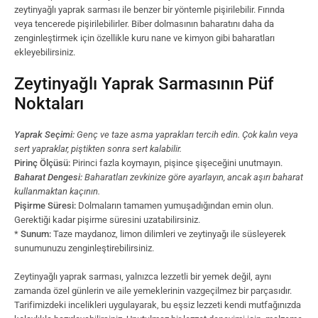
zeytinyağlı yaprak sarması ile benzer bir yöntemle pişirilebilir. Fırında
veya tencerede pişirilebilirler. Biber dolmasının baharatını daha da
zenginleştirmek için özellikle kuru nane ve kimyon gibi baharatları
ekleyebilirsiniz.
Zeytinyağlı Yaprak Sarmasının Püf
Noktaları
Yaprak Seçimi:
Genç ve taze asma yaprakları tercih edin. Çok kalın veya
sert yapraklar, piştikten sonra sert kalabilir.
Pirinç Ölçüsü:
Pirinci fazla koymayın, pişince şişeceğini unutmayın.
Baharat Dengesi:
Baharatları zevkinize göre ayarlayın, ancak aşırı baharat
kullanmaktan kaçının.
Pişirme Süresi:
Dolmaların tamamen yumuşadığından emin olun.
Gerektiği kadar pişirme süresini uzatabilirsiniz.
*
Sunum:
Taze maydanoz, limon dilimleri ve zeytinyağı ile süsleyerek
sunumunuzu zenginleştirebilirsiniz.
Zeytinyağlı yaprak sarması, yalnızca lezzetli bir yemek değil, aynı
zamanda özel günlerin ve aile yemeklerinin vazgeçilmez bir parçasıdır.
Tarifimizdeki incelikleri uygulayarak, bu eşsiz lezzeti kendi mutfağınızda