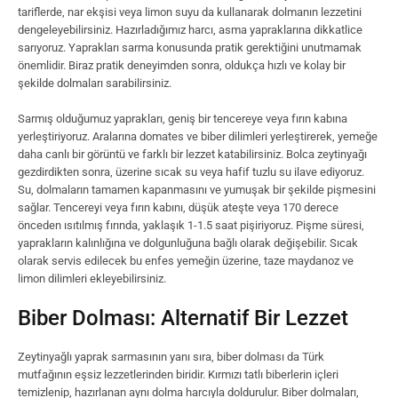
tariflerde, nar ekşisi veya limon suyu da kullanarak dolmanın lezzetini
dengeleyebilirsiniz. Hazırladığımız harcı, asma yapraklarına dikkatlice
sarıyoruz. Yaprakları sarma konusunda pratik gerektiğini unutmamak
önemlidir. Biraz pratik deneyimden sonra, oldukça hızlı ve kolay bir
şekilde dolmaları sarabilirsiniz.
Sarmış olduğumuz yaprakları, geniş bir tencereye veya fırın kabına
yerleştiriyoruz. Aralarına domates ve biber dilimleri yerleştirerek, yemeğe
daha canlı bir görüntü ve farklı bir lezzet katabilirsiniz. Bolca zeytinyağı
gezdirdikten sonra, üzerine sıcak su veya hafif tuzlu su ilave ediyoruz.
Su, dolmaların tamamen kapanmasını ve yumuşak bir şekilde pişmesini
sağlar. Tencereyi veya fırın kabını, düşük ateşte veya 170 derece
önceden ısıtılmış fırında, yaklaşık 1-1.5 saat pişiriyoruz. Pişme süresi,
yaprakların kalınlığına ve dolgunluğuna bağlı olarak değişebilir. Sıcak
olarak servis edilecek bu enfes yemeğin üzerine, taze maydanoz ve
limon dilimleri ekleyebilirsiniz.
Biber Dolması: Alternatif Bir Lezzet
Zeytinyağlı yaprak sarmasının yanı sıra, biber dolması da Türk
mutfağının eşsiz lezzetlerinden biridir. Kırmızı tatlı biberlerin içleri
temizlenip, hazırlanan aynı dolma harcıyla doldurulur. Biber dolmaları,