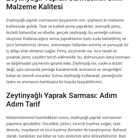
Malzeme Kalitesi
Zeytinyağlı yaprak sarmasının başarısının sırrı, şüphesiz ki malzeme
kalitesinde gizlidir. Taze ve kaliteli asma yaprakları, aromatik pirinç,
lezzetli baharatlar ve elbette, gerçek zeytinyağı, bu yemeğin ruhunu
oluşturur. Kullanacağınız asma yapraklarının tuzlu suda bekletilmiş ve
iyice temizlenmiş olması, istenmeyen tatlardan arınmış ve yumuşak bir
iç dolgu elde etmenizi sağlar. Pirinç seçiminde ise, ince taneli ve
yuvarlak pirinç çeşitleri tercih edilmelidir; bu, dolmunuzun daha homojen
ve dağılmadan pişmesini garanti eder. Zeytinyağı ise, sadece lezzet
değil, aynı zamanda yemeğe karakteristik aromasını ve zenginliğini
katan en önemli unsurdur. Sızma zeytinyağı kullanarak, yemeğinizin
tadını ve aromasını bambaşka bir boyuta taşıyabilirsiniz.
Zeytinyağlı Yaprak Sarması: Adım
Adım Tarif
Malzemelerimizi hazırladıktan sonra, zeytinyağlı yaprak sarmasının
yapımına geçebiliriz. Öncelikle, pirinci, incecik kıyılmış soğan, taze
dereotu, maydanoz ve ince kıyılmış domates ile karıştırıyoruz. Baharat
olarak, karabiber, pul biber ve tuzu zevkinize göre ekleyebilirsiniz. Bazı