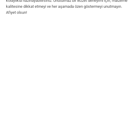
kolaylıkla hazırlayabilirsiniz. Unutulmaz bir lezzet deneyimi için, malzeme
kalitesine dikkat etmeyi ve her aşamada özen göstermeyi unutmayın.
Afiyet olsun!