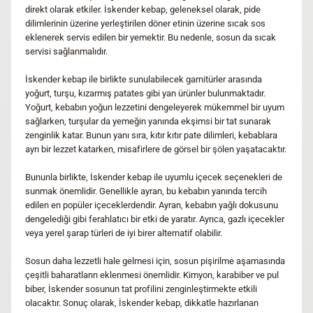
direkt olarak etkiler. İskender kebap, geleneksel olarak, pide
dilimlerinin üzerine yerleştirilen döner etinin üzerine sıcak sos
eklenerek servis edilen bir yemektir. Bu nedenle, sosun da sıcak
servisi sağlanmalıdır.
İskender kebap ile birlikte sunulabilecek garnitürler arasında
yoğurt, turşu, kızarmış patates gibi yan ürünler bulunmaktadır.
Yoğurt, kebabın yoğun lezzetini dengeleyerek mükemmel bir uyum
sağlarken, turşular da yemeğin yanında ekşimsi bir tat sunarak
zenginlik katar. Bunun yanı sıra, kıtır kıtır pate dilimleri, kebablara
ayrı bir lezzet katarken, misafirlere de görsel bir şölen yaşatacaktır.
Bununla birlikte, İskender kebap ile uyumlu içecek seçenekleri de
sunmak önemlidir. Genellikle ayran, bu kebabın yanında tercih
edilen en popüler içeceklerdendir. Ayran, kebabın yağlı dokusunu
dengelediği gibi ferahlatıcı bir etki de yaratır. Ayrıca, gazlı içecekler
veya yerel şarap türleri de iyi birer alternatif olabilir.
Sosun daha lezzetli hale gelmesi için, sosun pişirilme aşamasında
çeşitli baharatların eklenmesi önemlidir. Kimyon, karabiber ve pul
biber, İskender sosunun tat profilini zenginleştirmekte etkili
olacaktır. Sonuç olarak, İskender kebap, dikkatle hazırlanan