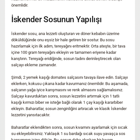
önemlidir.
İskender Sosunun Yapılışı
İskender sosu, ana lezzeti oluşturan ve döner kebabın üzerine
döküldüğünde onu eşsiz bir hale getiren bir sostur. Bu sosu
hazırlamak için ilk adım, tereyağını eritmektir. Orta ateşte, bir tava
içine 100 gram tereyağını ekleyin ve tamamen eriyene kadar
karıştırın. Tereyağı eridiğinde, sosun tadını derinleştirecek olan
salçayı ekleme zamanıdır.
Şimdi, 2 yemek kaşığı domates salçasını tavaya ilave edin. Salçayı
eklerken, kokusu çıkana kadar kavurmanız önemlidir. Bu aşamada,
salçanın yağa iyice karışmasını ve renk almasını sağlamalısınız.
Salçayı kavurduktan sonra, sosun lezzetini artırmak için 1 tatlı
kaşığı kırmızı biber ve isteğe bağlı olarak 1 çay kaşığı kararbiber
ekleyin. Baharatlar, sosun zenginliğini artıracak ve klasik İskender
lezzetini yansıtacaktır.
Baharatlar eklendikten sonra, sosun kıvamını ayarlamak için sıcak
su ekleyebilirsiniz. Yaklaşık 1 su bardağı sıcak suyu yavaşça sos
karışımının içine dökün. Bu, sosun daha akışkan bir kıvam