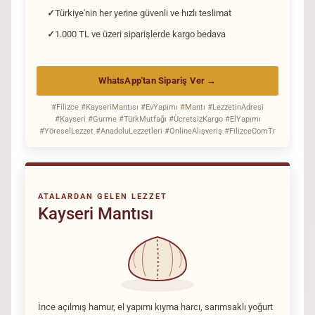
Türkiye'nin her yerine güvenli ve hızlı teslimat
1.000 TL ve üzeri siparişlerde kargo bedava
WhatsApp'tan Sipariş Ver →
#Filizce #KayseriMantısı #EvYapımı #Mantı #LezzetinAdresi
#Kayseri #Gurme #TürkMutfağı #ÜcretsizKargo #ElYapımı
#YöreselLezzet #AnadoluLezzetleri #OnlineAlışveriş #FilizceComTr
ATALARDAN GELEN LEZZET
Kayseri Mantısı
İnce açılmış hamur, el yapımı kıyma harcı, sarımsaklı yoğurt