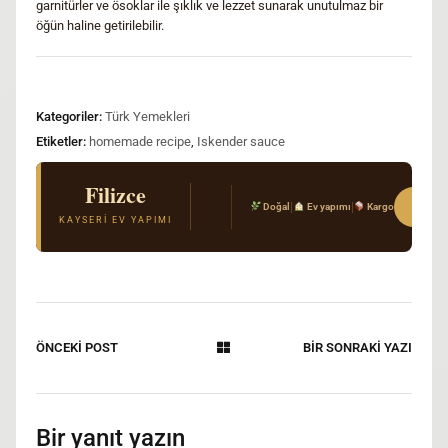
garnitürler ve ösoklar ile şıklık ve lezzet sunarak unutulmaz bir
öğün haline getirilebilir.
Kategoriler:
Türk Yemekleri
Etiketler:
homemade recipe
,
Iskender sauce
Filizce
El Açması Mantı & Ev Yemekleri
Sipar
|
|
Doğal
Ev yapımı
Kargo
Gerçek Kayseri tarifi · Kimyasal katkı yok · T
KAYSERI EV YAPIMI
ÖNCEKİ POST
BİR SONRAKİ YAZI
Bir yanıt yazın