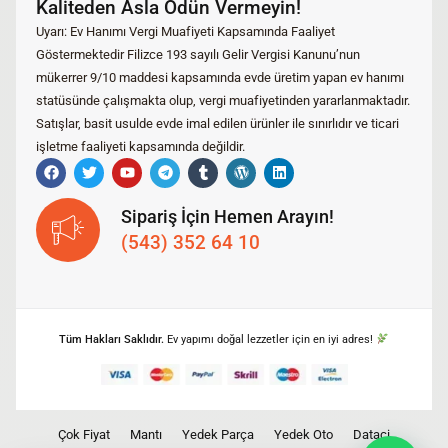
Kaliteden Asla Ödün Vermeyin!
Uyarı: Ev Hanımı Vergi Muafiyeti Kapsamında Faaliyet
Göstermektedir Filizce 193 sayılı Gelir Vergisi Kanunu’nun
mükerrer 9/10 maddesi kapsamında evde üretim yapan ev hanımı
statüsünde çalışmakta olup, vergi muafiyetinden yararlanmaktadır.
Satışlar, basit usulde evde imal edilen ürünler ile sınırlıdır ve ticari
işletme faaliyeti kapsamında değildir.
Sipariş İçin Hemen Arayın!
(543) 352 64 10
Tüm Hakları Saklıdır.
Ev yapımı doğal lezzetler için en iyi adres!
Çok Fiyat
Mantı
Yedek Parça
Yedek Oto
Dataci