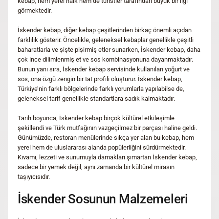
kebap, hem yerel halk hem de turistler tarafından büyük bir ilgi
görmektedir.
İskender kebap, diğer kebap çeşitlerinden birkaç önemli açıdan
farklılık gösterir. Öncelikle, geleneksel kebaplar genellikle çeşitli
baharatlarla ve şişte pişirmiş etler sunarken, İskender kebap, daha
çok ince dilimlenmiş et ve sos kombinasyonuna dayanmaktadır.
Bunun yanı sıra, İskender kebap servisinde kullanılan yoğurt ve
sos, ona özgü zengin bir tat profili oluşturur. İskender kebap,
Türkiye’nin farklı bölgelerinde farklı yorumlarla yapılabilse de,
geleneksel tarif genellikle standartlara sadık kalmaktadır.
Tarih boyunca, İskender kebap birçok kültürel etkileşimle
şekillendi ve Türk mutfağının vazgeçilmez bir parçası haline geldi.
Günümüzde, restoran menülerinde sıkça yer alan bu kebap, hem
yerel hem de uluslararası alanda popülerliğini sürdürmektedir.
Kıvamı, lezzeti ve sunumuyla damakları şımartan İskender kebap,
sadece bir yemek değil, aynı zamanda bir kültürel mirasın
taşıyıcısıdır.
İskender Sosunun Malzemeleri