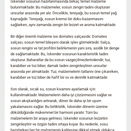
İskender sosunun hazırlanmasında birkaç temel malzeme
bulunmaktadır. Bu malzemeler, sosun zengin tadını oluşturan
unsurlar arasında yer alır. Öncelikle, tereyağı, bu sosun temel yağ
kaynağıdır. Tereyağı, sosun kremsi bir doku kazanmasını
sağlarken, aynı zamanda zengin bir lezzet ve aroma katmaktadır.
Bir diğer önemli malzeme ise domates salçasıdır. Domates
salçası, sosun temel bileşeni olarak işlev görmektedir. Salça,
sosun rengini ve tat profilini belirlemenin yanı sıra, asidik bir denge
de sağlamaktadır. Bu, İskender sosunun karakteristik tadını
oluşturur. Baharatlar da bu sosun vazgeçilmezlerindendir; tuz,
karabiber ve toz biber, damak tadını zenginleştiren unsurlar
arasında yer almaktadır. Tuz, malzemelerin tatlarını öne çıkarırken,
karabiber ve toz biber de hafif bir ısı ve derinlik katmaktadır.
Son olarak, sıcak su, sosun kıvamını ayarlamak için
kullanılmaktadır. Malzemelerin daha iyi çözünmesini sağlar ve
sosun akışkanlığını artırarak, döner ile daha iyi bir uyum
yakalamasını sağlar. Bu birliktelik, İskender dönerin üzerine
döküldüğünde mükemmel bir harmoni yaratır. Tüm bu
malzemelerin bir araya gelmesi, İskender sosunun lezzetini
zenginleştirir ve özgün tadını ortaya koyar. Bu nedenle, sosu
hazırlarken her bir malzemenin kalitesine dikkat etmek oldukça