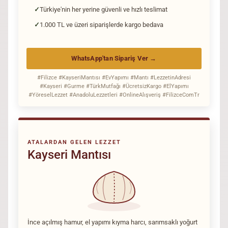
Türkiye'nin her yerine güvenli ve hızlı teslimat
1.000 TL ve üzeri siparişlerde kargo bedava
WhatsApp'tan Sipariş Ver →
#Filizce #KayseriMantısı #EvYapımı #Mantı #LezzetinAdresi
#Kayseri #Gurme #TürkMutfağı #ÜcretsizKargo #ElYapımı
#YöreselLezzet #AnadoluLezzetleri #OnlineAlışveriş #FilizceComTr
ATALARDAN GELEN LEZZET
Kayseri Mantısı
İnce açılmış hamur, el yapımı kıyma harcı, sarımsaklı yoğurt