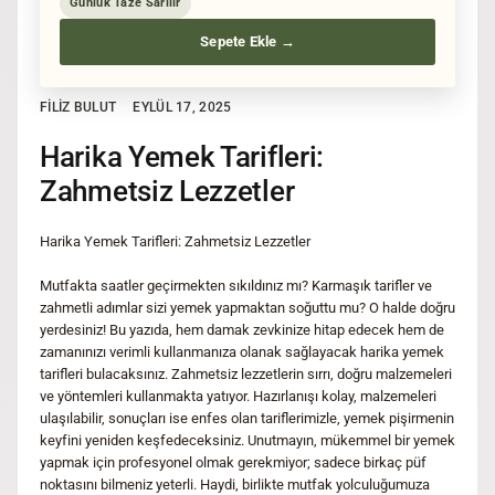
Günlük Taze Sarılır
Sepete Ekle →
FILIZ BULUT
EYLÜL 17, 2025
Harika Yemek Tarifleri:
Zahmetsiz Lezzetler
Harika Yemek Tarifleri: Zahmetsiz Lezzetler
Mutfakta saatler geçirmekten sıkıldınız mı? Karmaşık tarifler ve
zahmetli adımlar sizi yemek yapmaktan soğuttu mu? O halde doğru
yerdesiniz! Bu yazıda, hem damak zevkinize hitap edecek hem de
zamanınızı verimli kullanmanıza olanak sağlayacak harika yemek
tarifleri bulacaksınız. Zahmetsiz lezzetlerin sırrı, doğru malzemeleri
ve yöntemleri kullanmakta yatıyor. Hazırlanışı kolay, malzemeleri
ulaşılabilir, sonuçları ise enfes olan tariflerimizle, yemek pişirmenin
keyfini yeniden keşfedeceksiniz. Unutmayın, mükemmel bir yemek
yapmak için profesyonel olmak gerekmiyor; sadece birkaç püf
noktasını bilmeniz yeterli. Haydi, birlikte mutfak yolculuğumuza