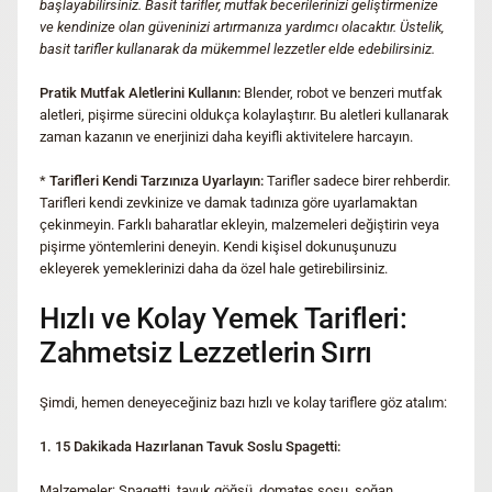
başlayabilirsiniz. Basit tarifler, mutfak becerilerinizi geliştirmenize
ve kendinize olan güveninizi artırmanıza yardımcı olacaktır. Üstelik,
basit tarifler kullanarak da mükemmel lezzetler elde edebilirsiniz.
Pratik Mutfak Aletlerini Kullanın:
Blender, robot ve benzeri mutfak
aletleri, pişirme sürecini oldukça kolaylaştırır. Bu aletleri kullanarak
zaman kazanın ve enerjinizi daha keyifli aktivitelere harcayın.
*
Tarifleri Kendi Tarzınıza Uyarlayın:
Tarifler sadece birer rehberdir.
Tarifleri kendi zevkinize ve damak tadınıza göre uyarlamaktan
çekinmeyin. Farklı baharatlar ekleyin, malzemeleri değiştirin veya
pişirme yöntemlerini deneyin. Kendi kişisel dokunuşunuzu
ekleyerek yemeklerinizi daha da özel hale getirebilirsiniz.
Hızlı ve Kolay Yemek Tarifleri:
Zahmetsiz Lezzetlerin Sırrı
Şimdi, hemen deneyeceğiniz bazı hızlı ve kolay tariflere göz atalım:
1. 15 Dakikada Hazırlanan Tavuk Soslu Spagetti:
Malzemeler: Spagetti, tavuk göğsü, domates sosu, soğan,