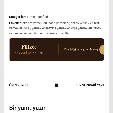
Kategoriler:
Yemek Tarifleri
Etiketler:
akşam yemekleri
,
basit yemekler
,
enfes yemekler
,
hızlı
yemekler
,
kolay yemekler
,
lezzetli yemekler
,
öğle yemekleri
,
pratik
yemekler
,
yemek tarifleri
,
zahmetsiz tarifler
Filizce
El Açması Mantı & Ev Yemekleri
Sipar
|
|
Doğal
Ev yapımı
Kargo
Gerçek Kayseri tarifi · Kimyasal katkı yok · T
KAYSERI EV YAPIMI
ÖNCEKİ POST
BİR SONRAKİ YAZI
Bir yanıt yazın